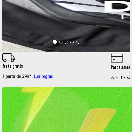
frete grátis
Parcelamen
à partir de 299*.
Ler regras
Até 10x se