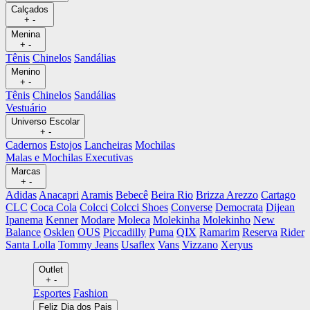
Calçados
+
-
Menina
+
-
Tênis
Chinelos
Sandálias
Menino
+
-
Tênis
Chinelos
Sandálias
Vestuário
Universo Escolar
+
-
Cadernos
Estojos
Lancheiras
Mochilas
Malas e Mochilas Executivas
Marcas
+
-
Adidas
Anacapri
Aramis
Bebecê
Beira Rio
Brizza Arezzo
Cartago
CLC
Coca Cola
Colcci
Colcci Shoes
Converse
Democrata
Dijean
Ipanema
Kenner
Modare
Moleca
Molekinha
Molekinho
New
Balance
Osklen
OUS
Piccadilly
Puma
QIX
Ramarim
Reserva
Rider
Santa Lolla
Tommy Jeans
Usaflex
Vans
Vizzano
Xeryus
Outlet
+
-
Esportes
Fashion
Feliz Dia dos Pais