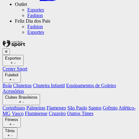
Outlet
Esportes
Fashion
Feliz Dia dos Pais
Fashion
Esportes
Esportes
+
-
Center Sport
Futebol
+
-
Bola
Chuteiras
Chuteira Infantil
Equipamentos de Goleiro
Acessórios
Clubes Brasileiros
+
-
Corinthians
Palmeiras
Flamengo
São Paulo
Santos
Grêmio
Atlético-
MG
Vasco
Fluminense
Cruzeiro
Outros Times
Fitness
+
-
Tênis
+
-