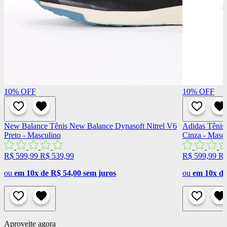
10%
OFF
10%
OFF
New Balance
Tênis New Balance Dynasoft Nitrel V6
Adidas
Tênis
Preto - Masculino
Cinza - Masc
R$ 599,99
R$ 539,99
R$ 599,99
R$
ou
em 10x de R$ 54,00 sem juros
ou
em 10x de
Aproveite agora