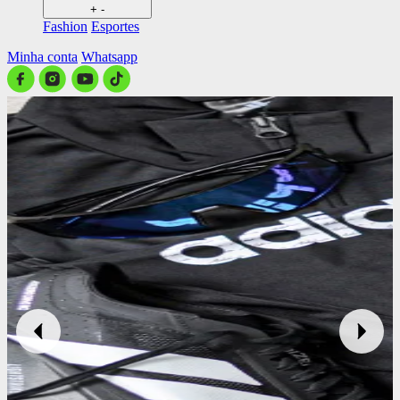
+
-
Fashion
Esportes
Minha conta
Whatsapp