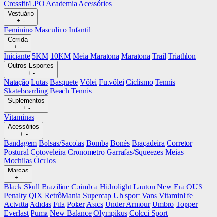
Crossfit/LPO
Academia
Acessórios
Vestuário
+
-
Feminino
Masculino
Infantil
Corrida
+
-
Iniciante
5KM
10KM
Meia Maratona
Maratona
Trail
Triathlon
Outros Esportes
+
-
Natação
Lutas
Basquete
Vôlei
Futvôlei
Ciclismo
Tennis
Skateboarding
Beach Tennis
Suplementos
+
-
Vitaminas
Acessórios
+
-
Bandagem
Bolsas/Sacolas
Bomba
Bonés
Braçadeira
Corretor
Postural
Cotoveleira
Cronometro
Garrafas/Squeezes
Meias
Mochilas
Óculos
Marcas
+
-
Black Skull
Braziline
Coimbra
Hidrolight
Lauton
New Era
OUS
Penalty
QIX
RetrôMania
Supercap
Uhlsport
Vans
Vitaminlife
Actvitta
Adidas
Fila
Poker
Asics
Under Armour
Umbro
Topper
Everlast
Puma
New Balance
Olympikus
Colcci Sport