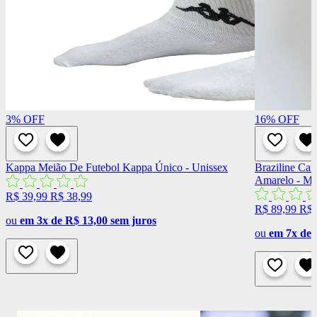
3%
OFF
16%
OFF
Kappa
Meião De Futebol Kappa Único - Unissex
Braziline
Cami
Amarelo - Ma
R$ 39,99
R$ 38,99
R$ 89,99
R$ 
ou
em 3x de R$ 13,00 sem juros
ou
em 7x de 