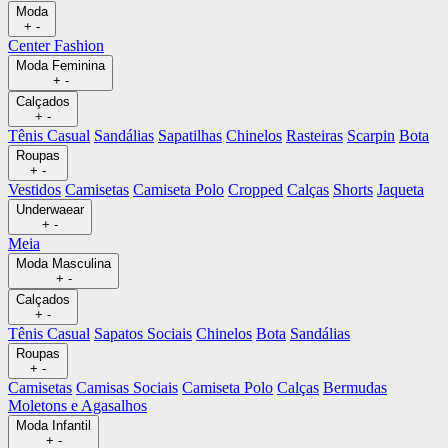
Moda
+
-
Center Fashion
Moda Feminina
+
-
Calçados
+
-
Tênis Casual
Sandálias
Sapatilhas
Chinelos
Rasteiras
Scarpin
Bota
Roupas
+
-
Vestidos
Camisetas
Camiseta Polo
Cropped
Calças
Shorts
Jaqueta
Underwaear
+
-
Meia
Moda Masculina
+
-
Calçados
+
-
Tênis Casual
Sapatos Sociais
Chinelos
Bota
Sandálias
Roupas
+
-
Camisetas
Camisas Sociais
Camiseta Polo
Calças
Bermudas
Moletons e Agasalhos
Moda Infantil
+
-