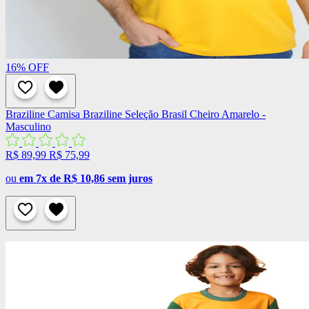
16%
OFF
Braziline
Camisa Braziline Seleção Brasil Cheiro Amarelo -
Masculino
R$ 89,99
R$ 75,99
ou
em 7x de R$ 10,86 sem juros