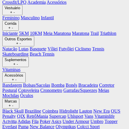
Crossfit/LPO
Academia
Acessórios
Vestuário
+
-
Feminino
Masculino
Infantil
Corrida
+
-
Iniciante
5KM
10KM
Meia Maratona
Maratona
Trail
Triathlon
Outros Esportes
+
-
Natação
Lutas
Basquete
Vôlei
Futvôlei
Ciclismo
Tennis
Skateboarding
Beach Tennis
Suplementos
+
-
Vitaminas
Acessórios
+
-
Bandagem
Bolsas/Sacolas
Bomba
Bonés
Braçadeira
Corretor
Postural
Cotoveleira
Cronometro
Garrafas/Squeezes
Meias
Mochilas
Óculos
Marcas
+
-
Black Skull
Braziline
Coimbra
Hidrolight
Lauton
New Era
OUS
Penalty
QIX
RetrôMania
Supercap
Uhlsport
Vans
Vitaminlife
Actvitta
Adidas
Fila
Poker
Asics
Under Armour
Umbro
Topper
Everlast
Puma
New Balance
Olympikus
Colcci Sport