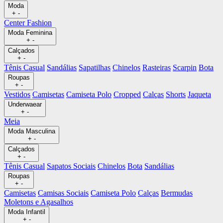
Moda
+
-
Center Fashion
Moda Feminina
+
-
Calçados
+
-
Tênis Casual
Sandálias
Sapatilhas
Chinelos
Rasteiras
Scarpin
Bota
Roupas
+
-
Vestidos
Camisetas
Camiseta Polo
Cropped
Calças
Shorts
Jaqueta
Underwaear
+
-
Meia
Moda Masculina
+
-
Calçados
+
-
Tênis Casual
Sapatos Sociais
Chinelos
Bota
Sandálias
Roupas
+
-
Camisetas
Camisas Sociais
Camiseta Polo
Calças
Bermudas
Moletons e Agasalhos
Moda Infantil
+
-