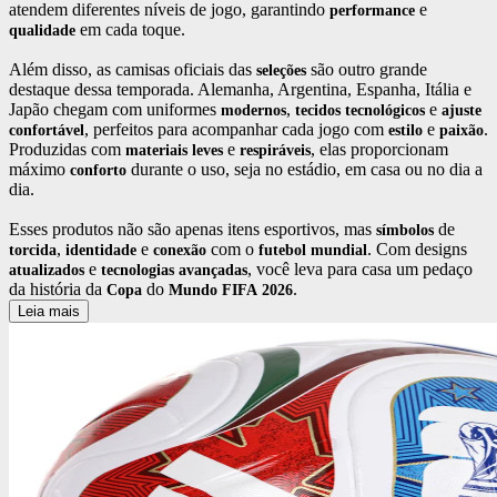
atendem diferentes níveis de jogo, garantindo
e
performance
em cada toque.
qualidade
Além disso, as camisas oficiais das
são outro grande
seleções
destaque dessa temporada. Alemanha, Argentina, Espanha, Itália e
Japão chegam com uniformes
,
e
modernos
tecidos
tecnológicos
ajuste
, perfeitos para acompanhar cada jogo com
e
.
confortável
estilo
paixão
Produzidas com
e
, elas proporcionam
materiais
leves
respiráveis
máximo
durante o uso, seja no estádio, em casa ou no dia a
conforto
dia.
Esses produtos não são apenas itens esportivos, mas
de
símbolos
,
e
com o
. Com designs
torcida
identidade
conexão
futebol
mundial
e
, você leva para casa um pedaço
atualizados
tecnologias
avançadas
da história da
do
.
Copa
Mundo
FIFA
2026
Leia mais