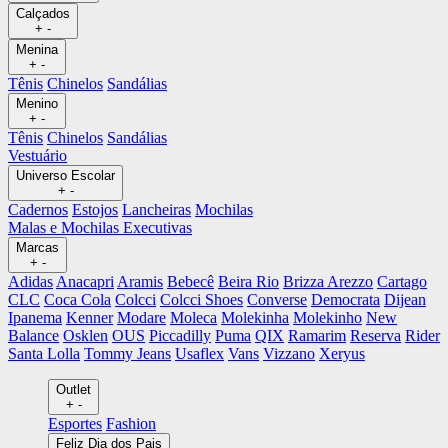
Calçados
+
-
Menina
+
-
Tênis
Chinelos
Sandálias
Menino
+
-
Tênis
Chinelos
Sandálias
Vestuário
Universo Escolar
+
-
Cadernos
Estojos
Lancheiras
Mochilas
Malas e Mochilas Executivas
Marcas
+
-
Adidas
Anacapri
Aramis
Bebecê
Beira Rio
Brizza Arezzo
Cartago
CLC
Coca Cola
Colcci
Colcci Shoes
Converse
Democrata
Dijean
Ipanema
Kenner
Modare
Moleca
Molekinha
Molekinho
New
Balance
Osklen
OUS
Piccadilly
Puma
QIX
Ramarim
Reserva
Rider
Santa Lolla
Tommy Jeans
Usaflex
Vans
Vizzano
Xeryus
Outlet
+
-
Esportes
Fashion
Feliz Dia dos Pais