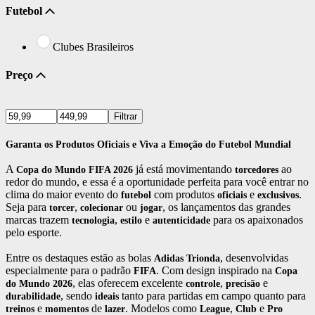
Futebol
Clubes Brasileiros
Preço
Filtrar
Garanta os Produtos Oficiais e Viva a Emoção do Futebol Mundial
A
já está movimentando
ao
Copa do Mundo FIFA 2026
torcedores
redor do mundo, e essa é a oportunidade perfeita para você entrar no
clima do maior evento do
com produtos
e
.
futebol
oficiais
exclusivos
Seja para
,
ou
, os lançamentos das grandes
torcer
colecionar
jogar
marcas trazem
,
e
para os apaixonados
tecnologia
estilo
autenticidade
pelo esporte.
Entre os destaques estão as bolas
, desenvolvidas
Adidas
Trionda
especialmente para o padrão
. Com design inspirado na
FIFA
Copa
, elas oferecem excelente
,
e
do Mundo 2026
controle
precisão
, sendo
tanto para partidas em campo quanto para
durabilidade
ideais
e
de
. Modelos como
,
e
treinos
momentos
lazer
League
Club
Pro