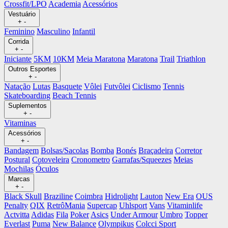
Crossfit/LPO
Academia
Acessórios
Vestuário
+
-
Feminino
Masculino
Infantil
Corrida
+
-
Iniciante
5KM
10KM
Meia Maratona
Maratona
Trail
Triathlon
Outros Esportes
+
-
Natação
Lutas
Basquete
Vôlei
Futvôlei
Ciclismo
Tennis
Skateboarding
Beach Tennis
Suplementos
+
-
Vitaminas
Acessórios
+
-
Bandagem
Bolsas/Sacolas
Bomba
Bonés
Braçadeira
Corretor
Postural
Cotoveleira
Cronometro
Garrafas/Squeezes
Meias
Mochilas
Óculos
Marcas
+
-
Black Skull
Braziline
Coimbra
Hidrolight
Lauton
New Era
OUS
Penalty
QIX
RetrôMania
Supercap
Uhlsport
Vans
Vitaminlife
Actvitta
Adidas
Fila
Poker
Asics
Under Armour
Umbro
Topper
Everlast
Puma
New Balance
Olympikus
Colcci Sport