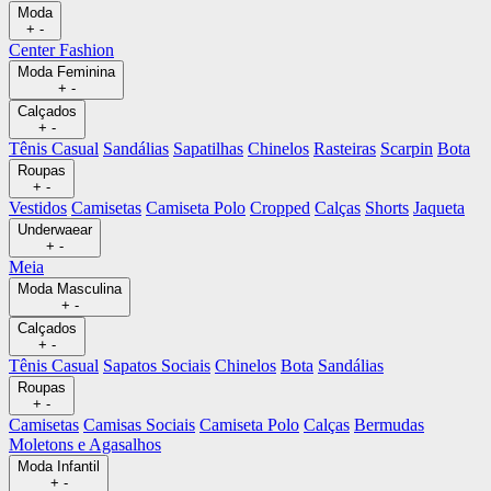
Moda
+
-
Center Fashion
Moda Feminina
+
-
Calçados
+
-
Tênis Casual
Sandálias
Sapatilhas
Chinelos
Rasteiras
Scarpin
Bota
Roupas
+
-
Vestidos
Camisetas
Camiseta Polo
Cropped
Calças
Shorts
Jaqueta
Underwaear
+
-
Meia
Moda Masculina
+
-
Calçados
+
-
Tênis Casual
Sapatos Sociais
Chinelos
Bota
Sandálias
Roupas
+
-
Camisetas
Camisas Sociais
Camiseta Polo
Calças
Bermudas
Moletons e Agasalhos
Moda Infantil
+
-