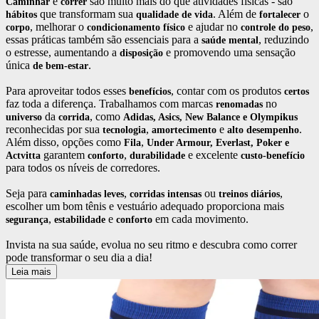
e
são muito mais do que atividades físicas - são
Caminhar
correr
que transformam sua
. Além de
o
hábitos
qualidade
de
vida
fortalecer
, melhorar o
e ajudar no
,
corpo
condicionamento
físico
controle
do
peso
essas práticas também são essenciais para a
, reduzindo
saúde
mental
o estresse, aumentando a
e promovendo uma sensação
disposição
única
.
de bem-estar
Para aproveitar todos esses
, contar com os produtos
benefícios
certos
faz toda a diferença. Trabalhamos com marcas
no
renomadas
da
, como
universo
corrida
Adidas, Asics, New Balance e Olympikus
reconhecidas por sua
,
e
.
tecnologia
amortecimento
alto
desempenho
Além disso, opções como
,
Fila
Under Armour, Everlast, Poker e
garantem
,
e excelente
Actvitta
conforto
durabilidade
custo-benefício
para todos os níveis de corredores.
Seja para
,
ou
,
caminhadas
leves
corridas
intensas
treinos
diários
escolher um bom tênis e vestuário adequado proporciona mais
,
e
em cada movimento.
segurança
estabilidade
conforto
Invista na sua saúde, evolua no seu ritmo e descubra como correr
pode transformar o seu dia a dia!
Leia mais