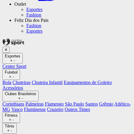
Outlet
Esportes
Fashion
Feliz Dia dos Pais
Fashion
Esportes
Esportes
+
-
Center Sport
Futebol
+
-
Bola
Chuteiras
Chuteira Infantil
Equipamentos de Goleiro
Acessórios
Clubes Brasileiros
+
-
Corinthians
Palmeiras
Flamengo
São Paulo
Santos
Grêmio
Atlético-
MG
Vasco
Fluminense
Cruzeiro
Outros Times
Fitness
+
-
Tênis
+
-