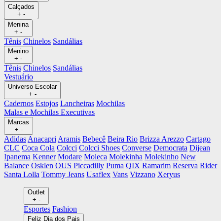
Calçados
+
-
Menina
+
-
Tênis
Chinelos
Sandálias
Menino
+
-
Tênis
Chinelos
Sandálias
Vestuário
Universo Escolar
+
-
Cadernos
Estojos
Lancheiras
Mochilas
Malas e Mochilas Executivas
Marcas
+
-
Adidas
Anacapri
Aramis
Bebecê
Beira Rio
Brizza Arezzo
Cartago
CLC
Coca Cola
Colcci
Colcci Shoes
Converse
Democrata
Dijean
Ipanema
Kenner
Modare
Moleca
Molekinha
Molekinho
New
Balance
Osklen
OUS
Piccadilly
Puma
QIX
Ramarim
Reserva
Rider
Santa Lolla
Tommy Jeans
Usaflex
Vans
Vizzano
Xeryus
Outlet
+
-
Esportes
Fashion
Feliz Dia dos Pais