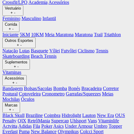
Crossfit/LPO
Academia
Acessórios
Vestuário
+
-
Feminino
Masculino
Infantil
Corrida
+
-
Iniciante
5KM
10KM
Meia Maratona
Maratona
Trail
Triathlon
Outros Esportes
+
-
Natação
Lutas
Basquete
Vôlei
Futvôlei
Ciclismo
Tennis
Skateboarding
Beach Tennis
Suplementos
+
-
Vitaminas
Acessórios
+
-
Bandagem
Bolsas/Sacolas
Bomba
Bonés
Braçadeira
Corretor
Postural
Cotoveleira
Cronometro
Garrafas/Squeezes
Meias
Mochilas
Óculos
Marcas
+
-
Black Skull
Braziline
Coimbra
Hidrolight
Lauton
New Era
OUS
Penalty
QIX
RetrôMania
Supercap
Uhlsport
Vans
Vitaminlife
Actvitta
Adidas
Fila
Poker
Asics
Under Armour
Umbro
Topper
Everlast
Puma
New Balance
Olympikus
Colcci Sport