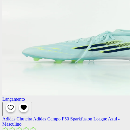
Lançamento
Adidas
Chuteira Adidas Campo F50 Sparkfusion League Azul -
Masculino