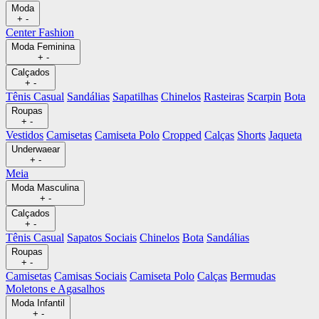
Moda
+
-
Center Fashion
Moda Feminina
+
-
Calçados
+
-
Tênis Casual
Sandálias
Sapatilhas
Chinelos
Rasteiras
Scarpin
Bota
Roupas
+
-
Vestidos
Camisetas
Camiseta Polo
Cropped
Calças
Shorts
Jaqueta
Underwaear
+
-
Meia
Moda Masculina
+
-
Calçados
+
-
Tênis Casual
Sapatos Sociais
Chinelos
Bota
Sandálias
Roupas
+
-
Camisetas
Camisas Sociais
Camiseta Polo
Calças
Bermudas
Moletons e Agasalhos
Moda Infantil
+
-