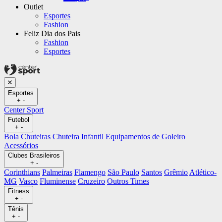
Outlet
Esportes
Fashion
Feliz Dia dos Pais
Fashion
Esportes
Esportes
+
-
Center Sport
Futebol
+
-
Bola
Chuteiras
Chuteira Infantil
Equipamentos de Goleiro
Acessórios
Clubes Brasileiros
+
-
Corinthians
Palmeiras
Flamengo
São Paulo
Santos
Grêmio
Atlético-
MG
Vasco
Fluminense
Cruzeiro
Outros Times
Fitness
+
-
Tênis
+
-