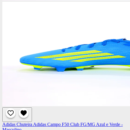
Adidas
Chuteira Adidas Campo F50 Club FG/MG Azul e Verde -
Masculino