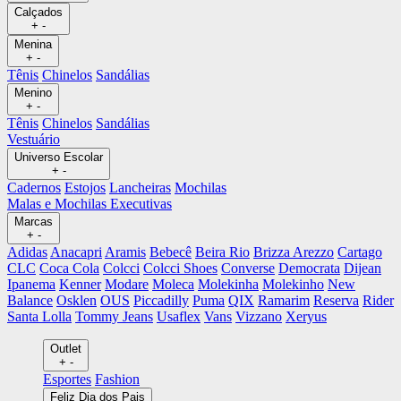
Calçados
+
-
Menina
+
-
Tênis
Chinelos
Sandálias
Menino
+
-
Tênis
Chinelos
Sandálias
Vestuário
Universo Escolar
+
-
Cadernos
Estojos
Lancheiras
Mochilas
Malas e Mochilas Executivas
Marcas
+
-
Adidas
Anacapri
Aramis
Bebecê
Beira Rio
Brizza Arezzo
Cartago
CLC
Coca Cola
Colcci
Colcci Shoes
Converse
Democrata
Dijean
Ipanema
Kenner
Modare
Moleca
Molekinha
Molekinho
New
Balance
Osklen
OUS
Piccadilly
Puma
QIX
Ramarim
Reserva
Rider
Santa Lolla
Tommy Jeans
Usaflex
Vans
Vizzano
Xeryus
Outlet
+
-
Esportes
Fashion
Feliz Dia dos Pais