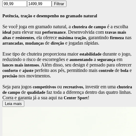
Filtrar
Potência, tração e desempenho no gramado natural
Se você joga em gramado natural, a
é a escolha
chuteira de campo
para elevar sua
. Desenvolvida com
ideal
performance
travas
mais
e
, ela oferece
, garantindo
nas
altas
resistentes
máxima
tração
firmeza
,
de
e jogadas rápidas.
arrancadas
mudanças
direção
Esse tipo de chuteira proporciona maior
durante o jogo,
estabilidade
reduzindo o risco de escorregões e
a
em
aumentando
segurança
. Além disso, seu design é pensado para oferecer
lances
mais
intensos
e
perfeito aos pés, permitindo mais
de
e
conforto
ajuste
controle
bola
nos movimentos.
precisão
Seja para jogos
ou
, investir em uma
competitivos
recreativos
chuteira
de
faz toda a diferença dentro das quatro linhas.
de campo
qualidade
Corra e garanta já a sua aqui na
!
Center Sport
Leia mais