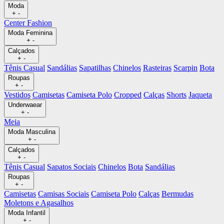
Moda
+
-
Center Fashion
Moda Feminina
+
-
Calçados
+
-
Tênis Casual
Sandálias
Sapatilhas
Chinelos
Rasteiras
Scarpin
Bota
Roupas
+
-
Vestidos
Camisetas
Camiseta Polo
Cropped
Calças
Shorts
Jaqueta
Underwaear
+
-
Meia
Moda Masculina
+
-
Calçados
+
-
Tênis Casual
Sapatos Sociais
Chinelos
Bota
Sandálias
Roupas
+
-
Camisetas
Camisas Sociais
Camiseta Polo
Calças
Bermudas
Moletons e Agasalhos
Moda Infantil
+
-