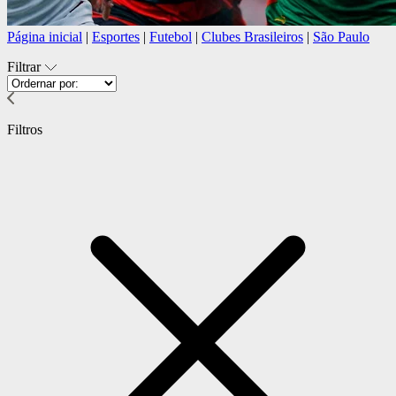
Página inicial
|
Esportes
|
Futebol
|
Clubes Brasileiros
|
São Paulo
Filtrar
Filtros