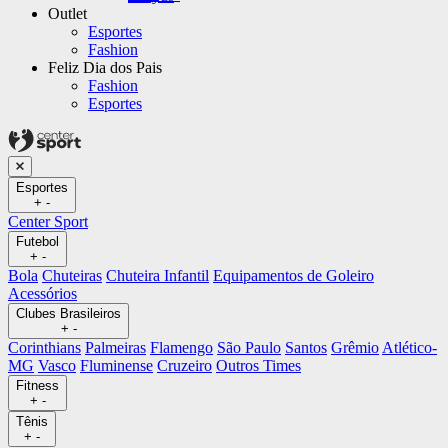
Outlet
Esportes
Fashion
Feliz Dia dos Pais
Fashion
Esportes
Esportes
+
-
Center Sport
Futebol
+
-
Bola
Chuteiras
Chuteira Infantil
Equipamentos de Goleiro
Acessórios
Clubes Brasileiros
+
-
Corinthians
Palmeiras
Flamengo
São Paulo
Santos
Grêmio
Atlético-
MG
Vasco
Fluminense
Cruzeiro
Outros Times
Fitness
+
-
Tênis
+
-