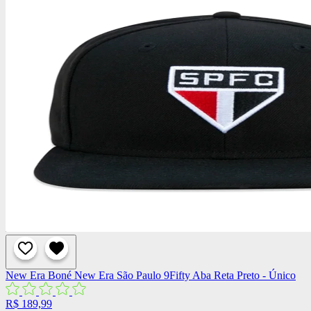
New Era
Boné New Era São Paulo 9Fifty Aba Reta Preto - Único
R$ 189,99