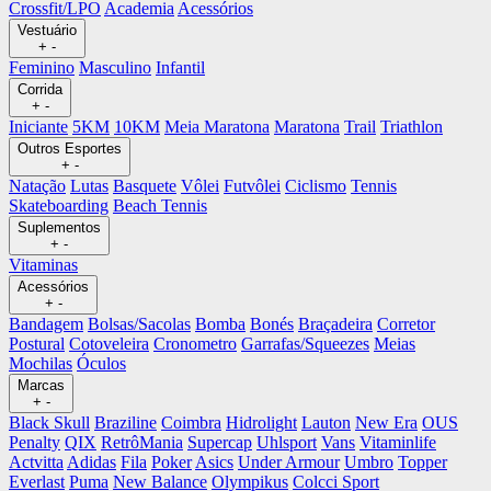
Crossfit/LPO
Academia
Acessórios
Vestuário
+
-
Feminino
Masculino
Infantil
Corrida
+
-
Iniciante
5KM
10KM
Meia Maratona
Maratona
Trail
Triathlon
Outros Esportes
+
-
Natação
Lutas
Basquete
Vôlei
Futvôlei
Ciclismo
Tennis
Skateboarding
Beach Tennis
Suplementos
+
-
Vitaminas
Acessórios
+
-
Bandagem
Bolsas/Sacolas
Bomba
Bonés
Braçadeira
Corretor
Postural
Cotoveleira
Cronometro
Garrafas/Squeezes
Meias
Mochilas
Óculos
Marcas
+
-
Black Skull
Braziline
Coimbra
Hidrolight
Lauton
New Era
OUS
Penalty
QIX
RetrôMania
Supercap
Uhlsport
Vans
Vitaminlife
Actvitta
Adidas
Fila
Poker
Asics
Under Armour
Umbro
Topper
Everlast
Puma
New Balance
Olympikus
Colcci Sport