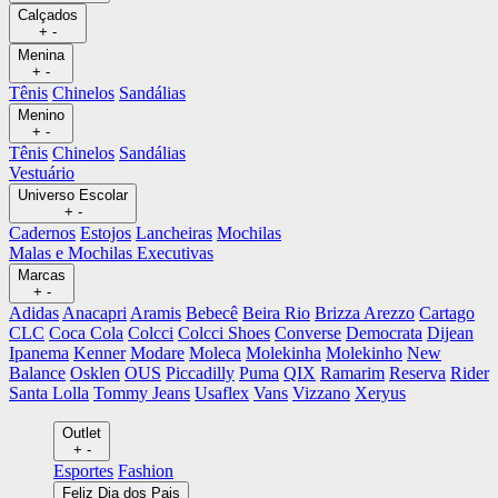
Calçados
+
-
Menina
+
-
Tênis
Chinelos
Sandálias
Menino
+
-
Tênis
Chinelos
Sandálias
Vestuário
Universo Escolar
+
-
Cadernos
Estojos
Lancheiras
Mochilas
Malas e Mochilas Executivas
Marcas
+
-
Adidas
Anacapri
Aramis
Bebecê
Beira Rio
Brizza Arezzo
Cartago
CLC
Coca Cola
Colcci
Colcci Shoes
Converse
Democrata
Dijean
Ipanema
Kenner
Modare
Moleca
Molekinha
Molekinho
New
Balance
Osklen
OUS
Piccadilly
Puma
QIX
Ramarim
Reserva
Rider
Santa Lolla
Tommy Jeans
Usaflex
Vans
Vizzano
Xeryus
Outlet
+
-
Esportes
Fashion
Feliz Dia dos Pais