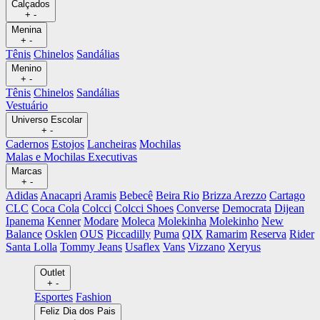
Calçados
+
-
Menina
+
-
Tênis
Chinelos
Sandálias
Menino
+
-
Tênis
Chinelos
Sandálias
Vestuário
Universo Escolar
+
-
Cadernos
Estojos
Lancheiras
Mochilas
Malas e Mochilas Executivas
Marcas
+
-
Adidas
Anacapri
Aramis
Bebecê
Beira Rio
Brizza Arezzo
Cartago
CLC
Coca Cola
Colcci
Colcci Shoes
Converse
Democrata
Dijean
Ipanema
Kenner
Modare
Moleca
Molekinha
Molekinho
New
Balance
Osklen
OUS
Piccadilly
Puma
QIX
Ramarim
Reserva
Rider
Santa Lolla
Tommy Jeans
Usaflex
Vans
Vizzano
Xeryus
Outlet
+
-
Esportes
Fashion
Feliz Dia dos Pais