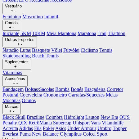
Vestuário
+
-
Feminino
Masculino
Infantil
Corrida
+
-
Iniciante
5KM
10KM
Meia Maratona
Maratona
Trail
Triathlon
Outros Esportes
+
-
Natação
Lutas
Basquete
Vôlei
Futvôlei
Ciclismo
Tennis
Skateboarding
Beach Tennis
Suplementos
+
-
Vitaminas
Acessórios
+
-
Bandagem
Bolsas/Sacolas
Bomba
Bonés
Braçadeira
Corretor
Postural
Cotoveleira
Cronometro
Garrafas/Squeezes
Meias
Mochilas
Óculos
Marcas
+
-
Black Skull
Braziline
Coimbra
Hidrolight
Lauton
New Era
OUS
Penalty
QIX
RetrôMania
Supercap
Uhlsport
Vans
Vitaminlife
Actvitta
Adidas
Fila
Poker
Asics
Under Armour
Umbro
Topper
Everlast
Puma
New Balance
Olympikus
Colcci Sport