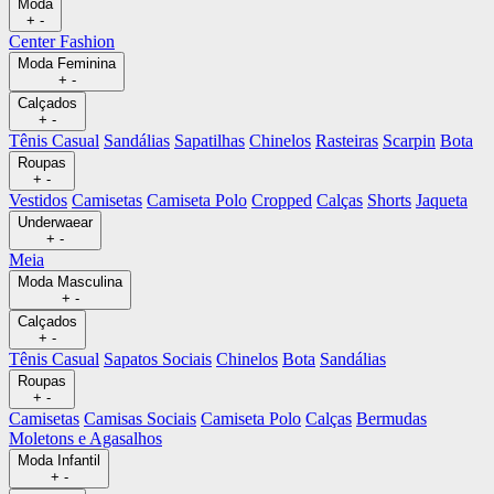
Moda
+
-
Center Fashion
Moda Feminina
+
-
Calçados
+
-
Tênis Casual
Sandálias
Sapatilhas
Chinelos
Rasteiras
Scarpin
Bota
Roupas
+
-
Vestidos
Camisetas
Camiseta Polo
Cropped
Calças
Shorts
Jaqueta
Underwaear
+
-
Meia
Moda Masculina
+
-
Calçados
+
-
Tênis Casual
Sapatos Sociais
Chinelos
Bota
Sandálias
Roupas
+
-
Camisetas
Camisas Sociais
Camiseta Polo
Calças
Bermudas
Moletons e Agasalhos
Moda Infantil
+
-