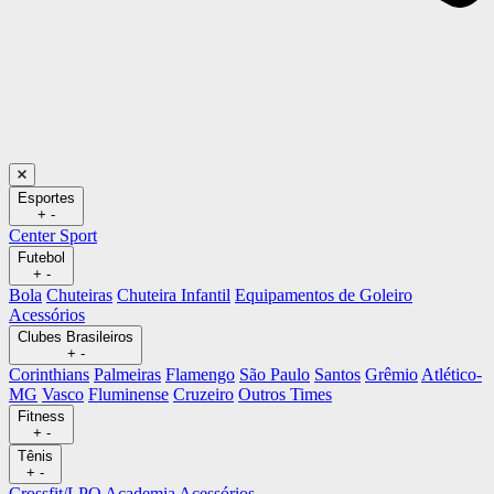
Esportes
+
-
Center Sport
Futebol
+
-
Bola
Chuteiras
Chuteira Infantil
Equipamentos de Goleiro
Acessórios
Clubes Brasileiros
+
-
Corinthians
Palmeiras
Flamengo
São Paulo
Santos
Grêmio
Atlético-
MG
Vasco
Fluminense
Cruzeiro
Outros Times
Fitness
+
-
Tênis
+
-
Crossfit/LPO
Academia
Acessórios