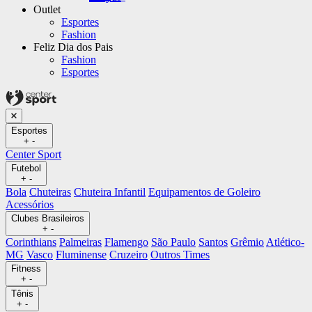
Outlet
Esportes
Fashion
Feliz Dia dos Pais
Fashion
Esportes
Esportes
+
-
Center Sport
Futebol
+
-
Bola
Chuteiras
Chuteira Infantil
Equipamentos de Goleiro
Acessórios
Clubes Brasileiros
+
-
Corinthians
Palmeiras
Flamengo
São Paulo
Santos
Grêmio
Atlético-
MG
Vasco
Fluminense
Cruzeiro
Outros Times
Fitness
+
-
Tênis
+
-