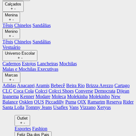
Calçados
+
-
Menina
+
-
Tênis
Chinelos
Sandálias
Menino
+
-
Tênis
Chinelos
Sandálias
Vestuário
Universo Escolar
+
-
Cadernos
Estojos
Lancheiras
Mochilas
Malas e Mochilas Executivas
Marcas
+
-
Adidas
Anacapri
Aramis
Bebecê
Beira Rio
Brizza Arezzo
Cartago
CLC
Coca Cola
Colcci
Colcci Shoes
Converse
Democrata
Dijean
Ipanema
Kenner
Modare
Moleca
Molekinha
Molekinho
New
Balance
Osklen
OUS
Piccadilly
Puma
QIX
Ramarim
Reserva
Rider
Santa Lolla
Tommy Jeans
Usaflex
Vans
Vizzano
Xeryus
Outlet
+
-
Esportes
Fashion
Feliz Dia dos Pais