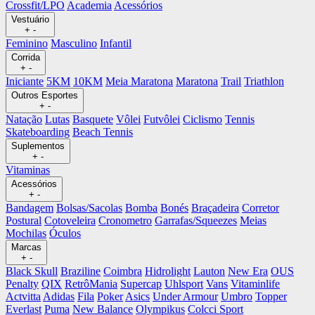
Crossfit/LPO
Academia
Acessórios
Vestuário
+
-
Feminino
Masculino
Infantil
Corrida
+
-
Iniciante
5KM
10KM
Meia Maratona
Maratona
Trail
Triathlon
Outros Esportes
+
-
Natação
Lutas
Basquete
Vôlei
Futvôlei
Ciclismo
Tennis
Skateboarding
Beach Tennis
Suplementos
+
-
Vitaminas
Acessórios
+
-
Bandagem
Bolsas/Sacolas
Bomba
Bonés
Braçadeira
Corretor
Postural
Cotoveleira
Cronometro
Garrafas/Squeezes
Meias
Mochilas
Óculos
Marcas
+
-
Black Skull
Braziline
Coimbra
Hidrolight
Lauton
New Era
OUS
Penalty
QIX
RetrôMania
Supercap
Uhlsport
Vans
Vitaminlife
Actvitta
Adidas
Fila
Poker
Asics
Under Armour
Umbro
Topper
Everlast
Puma
New Balance
Olympikus
Colcci Sport