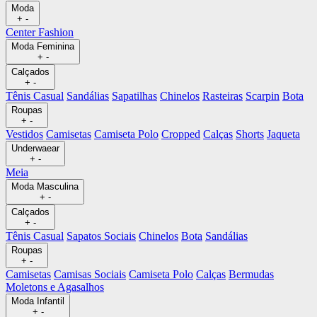
Moda
+
-
Center Fashion
Moda Feminina
+
-
Calçados
+
-
Tênis Casual
Sandálias
Sapatilhas
Chinelos
Rasteiras
Scarpin
Bota
Roupas
+
-
Vestidos
Camisetas
Camiseta Polo
Cropped
Calças
Shorts
Jaqueta
Underwaear
+
-
Meia
Moda Masculina
+
-
Calçados
+
-
Tênis Casual
Sapatos Sociais
Chinelos
Bota
Sandálias
Roupas
+
-
Camisetas
Camisas Sociais
Camiseta Polo
Calças
Bermudas
Moletons e Agasalhos
Moda Infantil
+
-