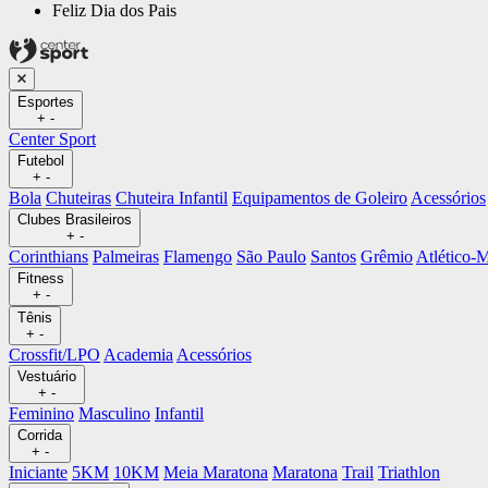
Feliz Dia dos Pais
Esportes
+
-
Center Sport
Futebol
+
-
Bola
Chuteiras
Chuteira Infantil
Equipamentos de Goleiro
Acessórios
Clubes Brasileiros
+
-
Corinthians
Palmeiras
Flamengo
São Paulo
Santos
Grêmio
Atlético
Fitness
+
-
Tênis
+
-
Crossfit/LPO
Academia
Acessórios
Vestuário
+
-
Feminino
Masculino
Infantil
Corrida
+
-
Iniciante
5KM
10KM
Meia Maratona
Maratona
Trail
Triathlon