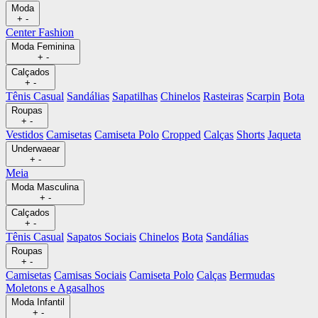
Moda
+
-
Center Fashion
Moda Feminina
+
-
Calçados
+
-
Tênis Casual
Sandálias
Sapatilhas
Chinelos
Rasteiras
Scarpin
Bota
Roupas
+
-
Vestidos
Camisetas
Camiseta Polo
Cropped
Calças
Shorts
Jaqueta
Underwaear
+
-
Meia
Moda Masculina
+
-
Calçados
+
-
Tênis Casual
Sapatos Sociais
Chinelos
Bota
Sandálias
Roupas
+
-
Camisetas
Camisas Sociais
Camiseta Polo
Calças
Bermudas
Moletons e Agasalhos
Moda Infantil
+
-