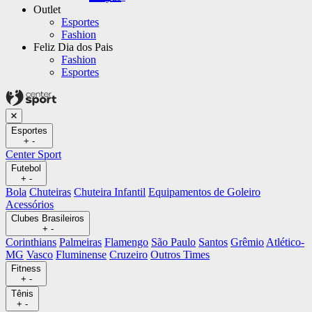
Outlet
Esportes
Fashion
Feliz Dia dos Pais
Fashion
Esportes
Esportes
+
-
Center Sport
Futebol
+
-
Bola
Chuteiras
Chuteira Infantil
Equipamentos de Goleiro
Acessórios
Clubes Brasileiros
+
-
Corinthians
Palmeiras
Flamengo
São Paulo
Santos
Grêmio
Atlético-
MG
Vasco
Fluminense
Cruzeiro
Outros Times
Fitness
+
-
Tênis
+
-