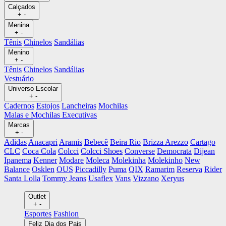
Calçados
+
-
Menina
+
-
Tênis
Chinelos
Sandálias
Menino
+
-
Tênis
Chinelos
Sandálias
Vestuário
Universo Escolar
+
-
Cadernos
Estojos
Lancheiras
Mochilas
Malas e Mochilas Executivas
Marcas
+
-
Adidas
Anacapri
Aramis
Bebecê
Beira Rio
Brizza Arezzo
Cartago
CLC
Coca Cola
Colcci
Colcci Shoes
Converse
Democrata
Dijean
Ipanema
Kenner
Modare
Moleca
Molekinha
Molekinho
New
Balance
Osklen
OUS
Piccadilly
Puma
QIX
Ramarim
Reserva
Rider
Santa Lolla
Tommy Jeans
Usaflex
Vans
Vizzano
Xeryus
Outlet
+
-
Esportes
Fashion
Feliz Dia dos Pais