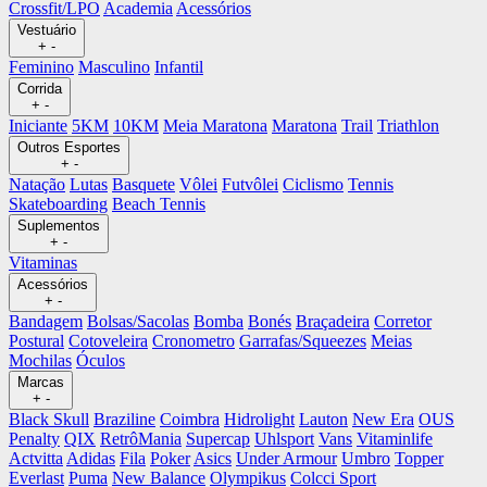
Crossfit/LPO
Academia
Acessórios
Vestuário
+
-
Feminino
Masculino
Infantil
Corrida
+
-
Iniciante
5KM
10KM
Meia Maratona
Maratona
Trail
Triathlon
Outros Esportes
+
-
Natação
Lutas
Basquete
Vôlei
Futvôlei
Ciclismo
Tennis
Skateboarding
Beach Tennis
Suplementos
+
-
Vitaminas
Acessórios
+
-
Bandagem
Bolsas/Sacolas
Bomba
Bonés
Braçadeira
Corretor
Postural
Cotoveleira
Cronometro
Garrafas/Squeezes
Meias
Mochilas
Óculos
Marcas
+
-
Black Skull
Braziline
Coimbra
Hidrolight
Lauton
New Era
OUS
Penalty
QIX
RetrôMania
Supercap
Uhlsport
Vans
Vitaminlife
Actvitta
Adidas
Fila
Poker
Asics
Under Armour
Umbro
Topper
Everlast
Puma
New Balance
Olympikus
Colcci Sport