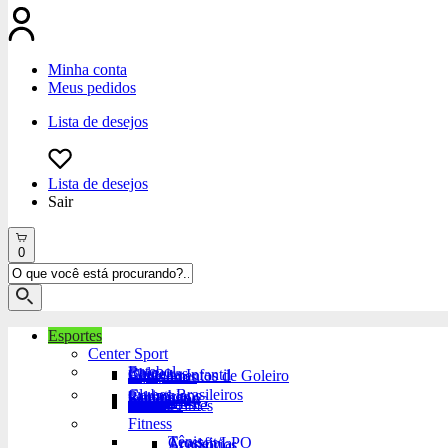
Minha conta
Meus pedidos
Lista de desejos
Lista de desejos
Sair
0
Esportes
Center Sport
Futebol
Bola
Chuteiras
Chuteira Infantil
Equipamentos de Goleiro
Acessórios
Clubes Brasileiros
Corinthians
Palmeiras
Flamengo
São Paulo
Santos
Grêmio
Atlético-MG
Vasco
Fluminense
Cruzeiro
Outros Times
Fitness
Tênis
Crossfit/LPO
Academia
Acessórios