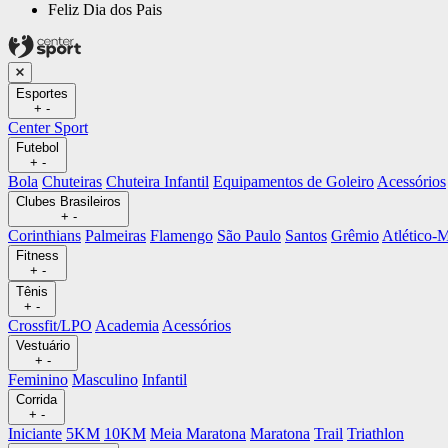
Feliz Dia dos Pais
Esportes
+
-
Center Sport
Futebol
+
-
Bola
Chuteiras
Chuteira Infantil
Equipamentos de Goleiro
Acessórios
Clubes Brasileiros
+
-
Corinthians
Palmeiras
Flamengo
São Paulo
Santos
Grêmio
Atlético
Fitness
+
-
Tênis
+
-
Crossfit/LPO
Academia
Acessórios
Vestuário
+
-
Feminino
Masculino
Infantil
Corrida
+
-
Iniciante
5KM
10KM
Meia Maratona
Maratona
Trail
Triathlon