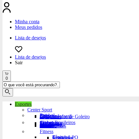
Minha conta
Meus pedidos
Lista de desejos
Lista de desejos
Sair
0
Esportes
Center Sport
Futebol
Bola
Chuteiras
Chuteira Infantil
Equipamentos de Goleiro
Acessórios
Clubes Brasileiros
Corinthians
Palmeiras
Flamengo
São Paulo
Santos
Grêmio
Atlético-MG
Vasco
Fluminense
Cruzeiro
Outros Times
Fitness
Tênis
Crossfit/LPO
Academia
Acessórios