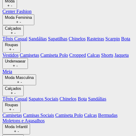
Moda
+
-
Center Fashion
Moda Feminina
+
-
Calçados
+
-
Tênis Casual
Sandálias
Sapatilhas
Chinelos
Rasteiras
Scarpin
Bota
Roupas
+
-
Vestidos
Camisetas
Camiseta Polo
Cropped
Calças
Shorts
Jaqueta
Underwaear
+
-
Meia
Moda Masculina
+
-
Calçados
+
-
Tênis Casual
Sapatos Sociais
Chinelos
Bota
Sandálias
Roupas
+
-
Camisetas
Camisas Sociais
Camiseta Polo
Calças
Bermudas
Moletons e Agasalhos
Moda Infantil
+
-