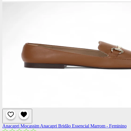
Anacapri
Mocassim Anacapri Bridão Essencial Marrom - Feminino