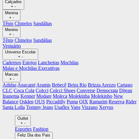
Calçados
+
-
Menina
+
-
Tênis
Chinelos
Sandálias
Menino
+
-
Tênis
Chinelos
Sandálias
Vestuário
Universo Escolar
+
-
Cadernos
Estojos
Lancheiras
Mochilas
Malas e Mochilas Executivas
Marcas
+
-
Adidas
Anacapri
Aramis
Bebecê
Beira Rio
Brizza Arezzo
Cartago
CLC
Coca Cola
Colcci
Colcci Shoes
Converse
Democrata
Dijean
Ipanema
Kenner
Modare
Moleca
Molekinha
Molekinho
New
Balance
Osklen
OUS
Piccadilly
Puma
QIX
Ramarim
Reserva
Rider
Santa Lolla
Tommy Jeans
Usaflex
Vans
Vizzano
Xeryus
Outlet
+
-
Esportes
Fashion
Feliz Dia dos Pais