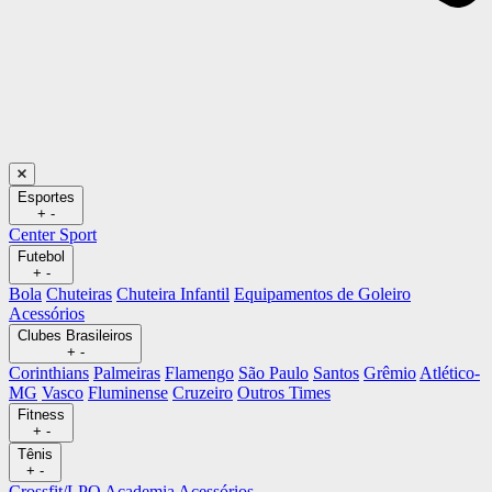
Esportes
+
-
Center Sport
Futebol
+
-
Bola
Chuteiras
Chuteira Infantil
Equipamentos de Goleiro
Acessórios
Clubes Brasileiros
+
-
Corinthians
Palmeiras
Flamengo
São Paulo
Santos
Grêmio
Atlético-
MG
Vasco
Fluminense
Cruzeiro
Outros Times
Fitness
+
-
Tênis
+
-
Crossfit/LPO
Academia
Acessórios