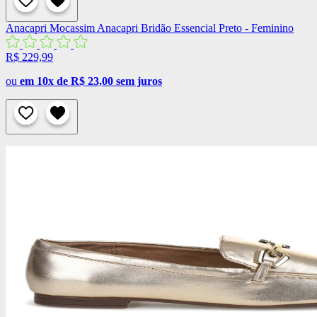
Anacapri
Mocassim Anacapri Bridão Essencial Preto - Feminino
R$ 229,99
ou
em 10x de R$ 23,00 sem juros