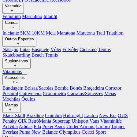
Vestuário
+
-
Feminino
Masculino
Infantil
Corrida
+
-
Iniciante
5KM
10KM
Meia Maratona
Maratona
Trail
Triathlon
Outros Esportes
+
-
Natação
Lutas
Basquete
Vôlei
Futvôlei
Ciclismo
Tennis
Skateboarding
Beach Tennis
Suplementos
+
-
Vitaminas
Acessórios
+
-
Bandagem
Bolsas/Sacolas
Bomba
Bonés
Braçadeira
Corretor
Postural
Cotoveleira
Cronometro
Garrafas/Squeezes
Meias
Mochilas
Óculos
Marcas
+
-
Black Skull
Braziline
Coimbra
Hidrolight
Lauton
New Era
OUS
Penalty
QIX
RetrôMania
Supercap
Uhlsport
Vans
Vitaminlife
Actvitta
Adidas
Fila
Poker
Asics
Under Armour
Umbro
Topper
Everlast
Puma
New Balance
Olympikus
Colcci Sport