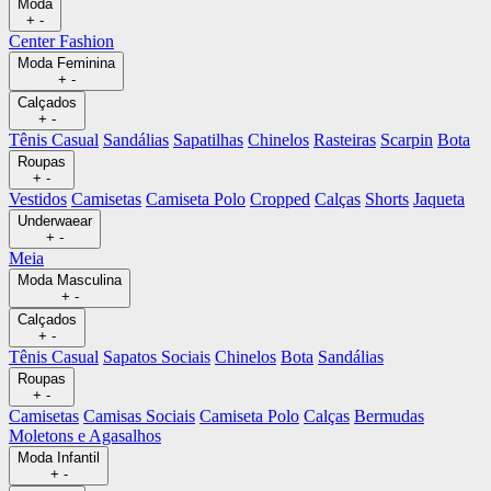
Moda
+
-
Center Fashion
Moda Feminina
+
-
Calçados
+
-
Tênis Casual
Sandálias
Sapatilhas
Chinelos
Rasteiras
Scarpin
Bota
Roupas
+
-
Vestidos
Camisetas
Camiseta Polo
Cropped
Calças
Shorts
Jaqueta
Underwaear
+
-
Meia
Moda Masculina
+
-
Calçados
+
-
Tênis Casual
Sapatos Sociais
Chinelos
Bota
Sandálias
Roupas
+
-
Camisetas
Camisas Sociais
Camiseta Polo
Calças
Bermudas
Moletons e Agasalhos
Moda Infantil
+
-