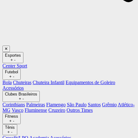
Esportes
+
-
Center Sport
Futebol
+
-
Bola
Chuteiras
Chuteira Infantil
Equipamentos de Goleiro
Acessórios
Clubes Brasileiros
+
-
Corinthians
Palmeiras
Flamengo
São Paulo
Santos
Grêmio
Atlético-
MG
Vasco
Fluminense
Cruzeiro
Outros Times
Fitness
+
-
Tênis
+
-
Crossfit/LPO
Academia
Acessórios