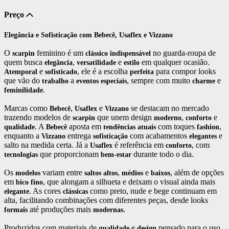
Preço
Elegância e Sofisticação com Bebecê, Usaflex e Vizzano
O
feminino é um
no guarda-roupa de
scarpin
clássico
indispensável
quem busca
,
e
em qualquer ocasião.
elegância
versatilidade
estilo
e
, ele é a escolha
para compor looks
Atemporal
sofisticado
perfeita
que vão do
a
, sempre com muito
e
trabalho
eventos
especiais
charme
.
feminilidade
Marcas como
,
e
se destacam no mercado
Bebecê
Usaflex
Vizzano
trazendo modelos de
que unem design
,
e
scarpin
moderno
conforto
. A
aposta em
com toques
,
qualidade
Bebecê
tendências
atuais
fashion
enquanto a
entrega
com acabamentos
e
Vizzano
sofisticação
elegantes
salto na medida certa. Já a
é referência em
, com
Usaflex
conforto
que proporcionam
durante todo o dia.
tecnologias
bem-estar
Os
variam entre
,
e
, além de opções
modelos
saltos
altos
médios
baixos
em
, que alongam a silhueta e deixam o visual ainda mais
bico
fino
. As cores
como preto, nude e bege continuam em
elegante
clássicas
alta, facilitando combinações com diferentes peças, desde looks
até produções mais
.
formais
modernas
Produzidos com materiais de
e
pensado para o uso
qualidade
design