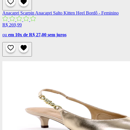
Anacapri
Scarpin Anacapri Salto Kitten Heel Bordô - Feminino
R$ 269,99
ou
em 10x de R$ 27,00 sem juros