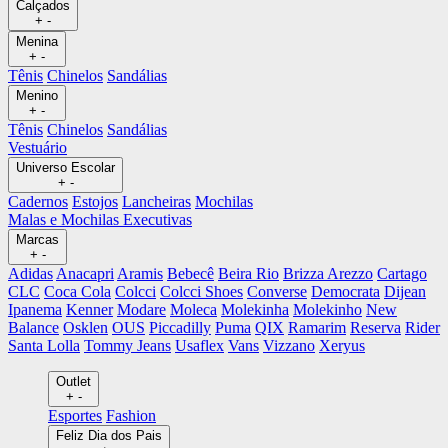
Calçados
+
-
Menina
+
-
Tênis
Chinelos
Sandálias
Menino
+
-
Tênis
Chinelos
Sandálias
Vestuário
Universo Escolar
+
-
Cadernos
Estojos
Lancheiras
Mochilas
Malas e Mochilas Executivas
Marcas
+
-
Adidas
Anacapri
Aramis
Bebecê
Beira Rio
Brizza Arezzo
Cartago
CLC
Coca Cola
Colcci
Colcci Shoes
Converse
Democrata
Dijean
Ipanema
Kenner
Modare
Moleca
Molekinha
Molekinho
New
Balance
Osklen
OUS
Piccadilly
Puma
QIX
Ramarim
Reserva
Rider
Santa Lolla
Tommy Jeans
Usaflex
Vans
Vizzano
Xeryus
Outlet
+
-
Esportes
Fashion
Feliz Dia dos Pais