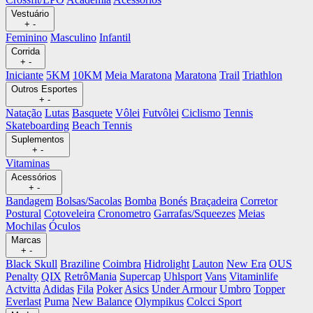
Vestuário
+
-
Feminino
Masculino
Infantil
Corrida
+
-
Iniciante
5KM
10KM
Meia Maratona
Maratona
Trail
Triathlon
Outros Esportes
+
-
Natação
Lutas
Basquete
Vôlei
Futvôlei
Ciclismo
Tennis
Skateboarding
Beach Tennis
Suplementos
+
-
Vitaminas
Acessórios
+
-
Bandagem
Bolsas/Sacolas
Bomba
Bonés
Braçadeira
Corretor
Postural
Cotoveleira
Cronometro
Garrafas/Squeezes
Meias
Mochilas
Óculos
Marcas
+
-
Black Skull
Braziline
Coimbra
Hidrolight
Lauton
New Era
OUS
Penalty
QIX
RetrôMania
Supercap
Uhlsport
Vans
Vitaminlife
Actvitta
Adidas
Fila
Poker
Asics
Under Armour
Umbro
Topper
Everlast
Puma
New Balance
Olympikus
Colcci Sport