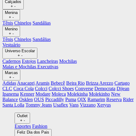
Calçados
+
-
Menina
+
-
Tênis
Chinelos
Sandálias
Menino
+
-
Tênis
Chinelos
Sandálias
Vestuário
Universo Escolar
+
-
Cadernos
Estojos
Lancheiras
Mochilas
Malas e Mochilas Executivas
Marcas
+
-
Adidas
Anacapri
Aramis
Bebecê
Beira Rio
Brizza Arezzo
Cartago
CLC
Coca Cola
Colcci
Colcci Shoes
Converse
Democrata
Dijean
Ipanema
Kenner
Modare
Moleca
Molekinha
Molekinho
New
Balance
Osklen
OUS
Piccadilly
Puma
QIX
Ramarim
Reserva
Rider
Santa Lolla
Tommy Jeans
Usaflex
Vans
Vizzano
Xeryus
Outlet
+
-
Esportes
Fashion
Feliz Dia dos Pais