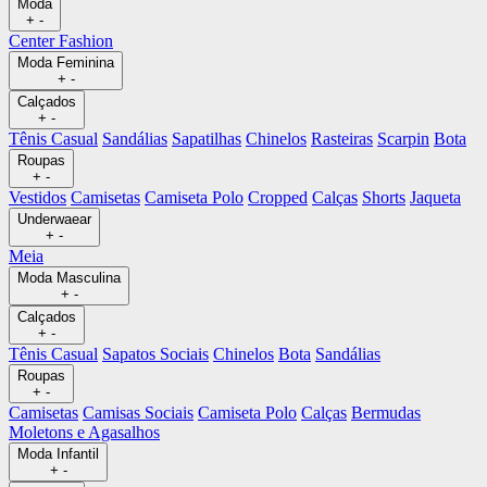
Moda
+
-
Center Fashion
Moda Feminina
+
-
Calçados
+
-
Tênis Casual
Sandálias
Sapatilhas
Chinelos
Rasteiras
Scarpin
Bota
Roupas
+
-
Vestidos
Camisetas
Camiseta Polo
Cropped
Calças
Shorts
Jaqueta
Underwaear
+
-
Meia
Moda Masculina
+
-
Calçados
+
-
Tênis Casual
Sapatos Sociais
Chinelos
Bota
Sandálias
Roupas
+
-
Camisetas
Camisas Sociais
Camiseta Polo
Calças
Bermudas
Moletons e Agasalhos
Moda Infantil
+
-