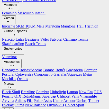
Vestuário
+
-
Feminino
Masculino
Infantil
Corrida
+
-
Iniciante
5KM
10KM
Meia Maratona
Maratona
Trail
Triathlon
Outros Esportes
+
-
Natação
Lutas
Basquete
Vôlei
Futvôlei
Ciclismo
Tennis
Skateboarding
Beach Tennis
Suplementos
+
-
Vitaminas
Acessórios
+
-
Bandagem
Bolsas/Sacolas
Bomba
Bonés
Braçadeira
Corretor
Postural
Cotoveleira
Cronometro
Garrafas/Squeezes
Meias
Mochilas
Óculos
Marcas
+
-
Black Skull
Braziline
Coimbra
Hidrolight
Lauton
New Era
OUS
Penalty
QIX
RetrôMania
Supercap
Uhlsport
Vans
Vitaminlife
Actvitta
Adidas
Fila
Poker
Asics
Under Armour
Umbro
Topper
Everlast
Puma
New Balance
Olympikus
Colcci Sport