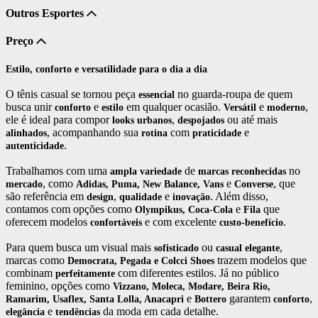
Outros Esportes
Preço
Estilo, conforto e versatilidade para o dia a dia
O tênis casual se tornou peça
no guarda-roupa de quem
essencial
busca unir
e
em qualquer ocasião.
e
,
conforto
estilo
Versátil
moderno
ele é ideal para compor
,
ou até mais
looks
urbanos
despojados
, acompanhando sua
com
e
alinhados
rotina
praticidade
.
autenticidade
Trabalhamos com uma
de
no
ampla
variedade
marcas
reconhecidas
, como
e
, que
mercado
Adidas, Puma,
New Balance, Vans
Converse
são referência em
,
e
. Além disso,
design
qualidade
inovação
contamos com opções como
e
que
Olympikus, Coca-Cola
Fila
oferecem modelos
e com excelente
.
confortáveis
custo-benefício
Para quem busca um visual mais
ou
,
sofisticado
casual
elegante
marcas como
trazem modelos que
Democrata, Pegada e Colcci
Shoes
combinam
com diferentes estilos. Já no público
perfeitamente
feminino, opções como
Vizzano, Moleca, Modare, Beira Rio,
e
garantem
,
Ramarim, Usaflex, Santa Lolla, Anacapri
Bottero
conforto
e
da moda em cada detalhe.
elegância
tendências