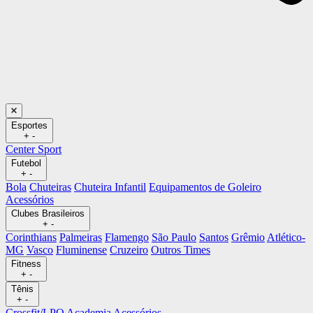
Esportes
+
-
Center Sport
Futebol
+
-
Bola
Chuteiras
Chuteira Infantil
Equipamentos de Goleiro
Acessórios
Clubes Brasileiros
+
-
Corinthians
Palmeiras
Flamengo
São Paulo
Santos
Grêmio
Atlético-
MG
Vasco
Fluminense
Cruzeiro
Outros Times
Fitness
+
-
Tênis
+
-
Crossfit/LPO
Academia
Acessórios