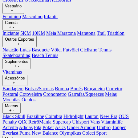
Vestuário
+
-
Feminino
Masculino
Infantil
Corrida
+
-
Iniciante
5KM
10KM
Meia Maratona
Maratona
Trail
Triathlon
Outros Esportes
+
-
Natação
Lutas
Basquete
Vôlei
Futvôlei
Ciclismo
Tennis
Skateboarding
Beach Tennis
Suplementos
+
-
Vitaminas
Acessórios
+
-
Bandagem
Bolsas/Sacolas
Bomba
Bonés
Braçadeira
Corretor
Postural
Cotoveleira
Cronometro
Garrafas/Squeezes
Meias
Mochilas
Óculos
Marcas
+
-
Black Skull
Braziline
Coimbra
Hidrolight
Lauton
New Era
OUS
Penalty
QIX
RetrôMania
Supercap
Uhlsport
Vans
Vitaminlife
Actvitta
Adidas
Fila
Poker
Asics
Under Armour
Umbro
Topper
Everlast
Puma
New Balance
Olympikus
Colcci Sport