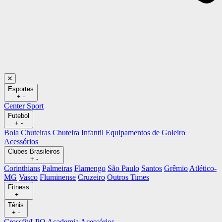
Esportes
+
-
Center Sport
Futebol
+
-
Bola
Chuteiras
Chuteira Infantil
Equipamentos de Goleiro
Acessórios
Clubes Brasileiros
+
-
Corinthians
Palmeiras
Flamengo
São Paulo
Santos
Grêmio
Atlético-
MG
Vasco
Fluminense
Cruzeiro
Outros Times
Fitness
+
-
Tênis
+
-
Crossfit/LPO
Academia
Acessórios