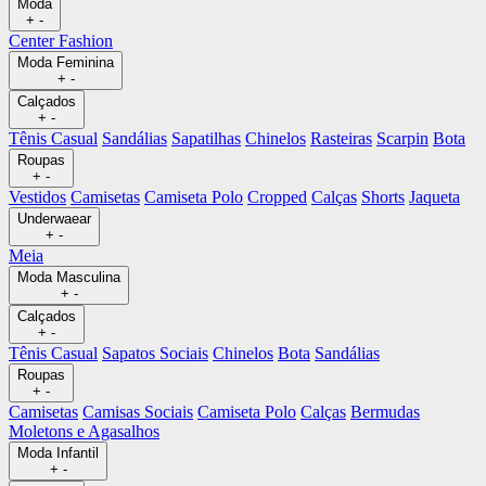
Moda
+
-
Center Fashion
Moda Feminina
+
-
Calçados
+
-
Tênis Casual
Sandálias
Sapatilhas
Chinelos
Rasteiras
Scarpin
Bota
Roupas
+
-
Vestidos
Camisetas
Camiseta Polo
Cropped
Calças
Shorts
Jaqueta
Underwaear
+
-
Meia
Moda Masculina
+
-
Calçados
+
-
Tênis Casual
Sapatos Sociais
Chinelos
Bota
Sandálias
Roupas
+
-
Camisetas
Camisas Sociais
Camiseta Polo
Calças
Bermudas
Moletons e Agasalhos
Moda Infantil
+
-