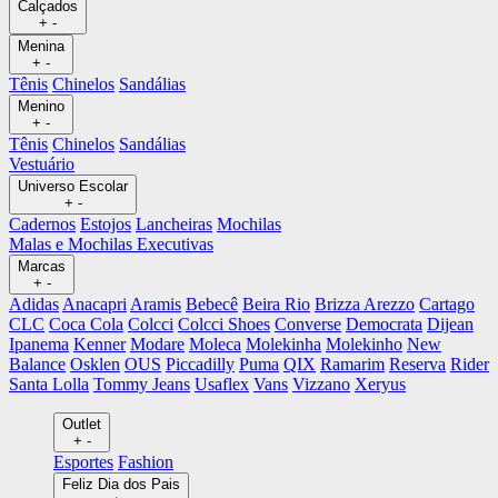
Calçados
+
-
Menina
+
-
Tênis
Chinelos
Sandálias
Menino
+
-
Tênis
Chinelos
Sandálias
Vestuário
Universo Escolar
+
-
Cadernos
Estojos
Lancheiras
Mochilas
Malas e Mochilas Executivas
Marcas
+
-
Adidas
Anacapri
Aramis
Bebecê
Beira Rio
Brizza Arezzo
Cartago
CLC
Coca Cola
Colcci
Colcci Shoes
Converse
Democrata
Dijean
Ipanema
Kenner
Modare
Moleca
Molekinha
Molekinho
New
Balance
Osklen
OUS
Piccadilly
Puma
QIX
Ramarim
Reserva
Rider
Santa Lolla
Tommy Jeans
Usaflex
Vans
Vizzano
Xeryus
Outlet
+
-
Esportes
Fashion
Feliz Dia dos Pais