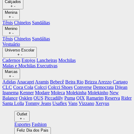
Calçados
+
-
Menina
+
-
Tênis
Chinelos
Sandálias
Menino
+
-
Tênis
Chinelos
Sandálias
Vestuário
Universo Escolar
+
-
Cadernos
Estojos
Lancheiras
Mochilas
Malas e Mochilas Executivas
Marcas
+
-
Adidas
Anacapri
Aramis
Bebecê
Beira Rio
Brizza Arezzo
Cartago
CLC
Coca Cola
Colcci
Colcci Shoes
Converse
Democrata
Dijean
Ipanema
Kenner
Modare
Moleca
Molekinha
Molekinho
New
Balance
Osklen
OUS
Piccadilly
Puma
QIX
Ramarim
Reserva
Rider
Santa Lolla
Tommy Jeans
Usaflex
Vans
Vizzano
Xeryus
Outlet
+
-
Esportes
Fashion
Feliz Dia dos Pais