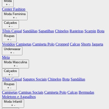
Moda
+
-
Center Fashion
Moda Feminina
+
-
Calçados
+
-
Tênis Casual
Sandálias
Sapatilhas
Chinelos
Rasteiras
Scarpin
Bota
Roupas
+
-
Vestidos
Camisetas
Camiseta Polo
Cropped
Calças
Shorts
Jaqueta
Underwaear
+
-
Meia
Moda Masculina
+
-
Calçados
+
-
Tênis Casual
Sapatos Sociais
Chinelos
Bota
Sandálias
Roupas
+
-
Camisetas
Camisas Sociais
Camiseta Polo
Calças
Bermudas
Moletons e Agasalhos
Moda Infantil
+
-