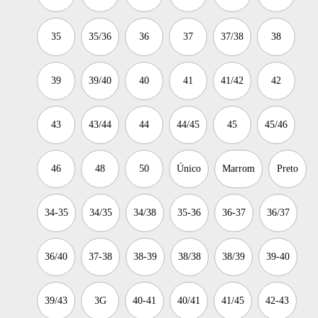
35
35/36
36
37
37/38
38
39
39/40
40
41
41/42
42
43
43/44
44
44/45
45
45/46
46
48
50
Único
Marrom
Preto
34-35
34/35
34/38
35-36
36-37
36/37
36/40
37-38
38-39
38/38
38/39
39-40
39/43
3G
40-41
40/41
41/45
42-43