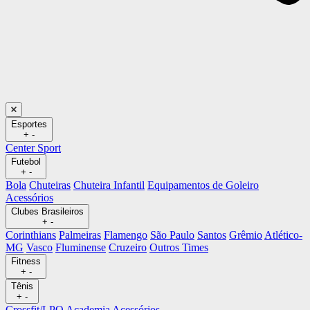
Esportes
+
-
Center Sport
Futebol
+
-
Bola
Chuteiras
Chuteira Infantil
Equipamentos de Goleiro
Acessórios
Clubes Brasileiros
+
-
Corinthians
Palmeiras
Flamengo
São Paulo
Santos
Grêmio
Atlético-
MG
Vasco
Fluminense
Cruzeiro
Outros Times
Fitness
+
-
Tênis
+
-
Crossfit/LPO
Academia
Acessórios