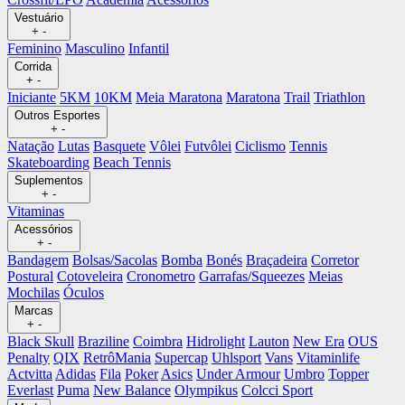
Vestuário
+
-
Feminino
Masculino
Infantil
Corrida
+
-
Iniciante
5KM
10KM
Meia Maratona
Maratona
Trail
Triathlon
Outros Esportes
+
-
Natação
Lutas
Basquete
Vôlei
Futvôlei
Ciclismo
Tennis
Skateboarding
Beach Tennis
Suplementos
+
-
Vitaminas
Acessórios
+
-
Bandagem
Bolsas/Sacolas
Bomba
Bonés
Braçadeira
Corretor
Postural
Cotoveleira
Cronometro
Garrafas/Squeezes
Meias
Mochilas
Óculos
Marcas
+
-
Black Skull
Braziline
Coimbra
Hidrolight
Lauton
New Era
OUS
Penalty
QIX
RetrôMania
Supercap
Uhlsport
Vans
Vitaminlife
Actvitta
Adidas
Fila
Poker
Asics
Under Armour
Umbro
Topper
Everlast
Puma
New Balance
Olympikus
Colcci Sport