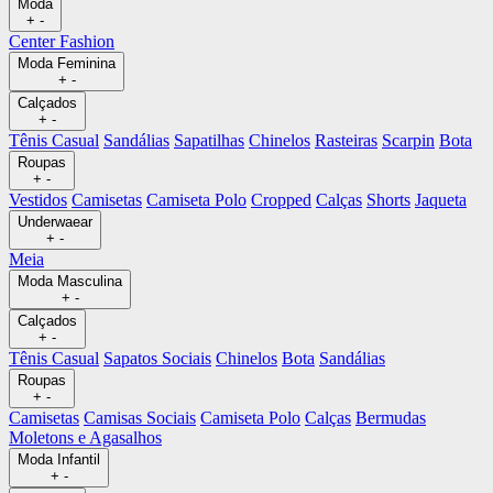
Moda
+
-
Center Fashion
Moda Feminina
+
-
Calçados
+
-
Tênis Casual
Sandálias
Sapatilhas
Chinelos
Rasteiras
Scarpin
Bota
Roupas
+
-
Vestidos
Camisetas
Camiseta Polo
Cropped
Calças
Shorts
Jaqueta
Underwaear
+
-
Meia
Moda Masculina
+
-
Calçados
+
-
Tênis Casual
Sapatos Sociais
Chinelos
Bota
Sandálias
Roupas
+
-
Camisetas
Camisas Sociais
Camiseta Polo
Calças
Bermudas
Moletons e Agasalhos
Moda Infantil
+
-