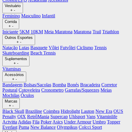
Vestuário
+
-
Feminino
Masculino
Infantil
Corrida
+
-
Iniciante
5KM
10KM
Meia Maratona
Maratona
Trail
Triathlon
Outros Esportes
+
-
Natação
Lutas
Basquete
Vôlei
Futvôlei
Ciclismo
Tennis
Skateboarding
Beach Tennis
Suplementos
+
-
Vitaminas
Acessórios
+
-
Bandagem
Bolsas/Sacolas
Bomba
Bonés
Braçadeira
Corretor
Postural
Cotoveleira
Cronometro
Garrafas/Squeezes
Meias
Mochilas
Óculos
Marcas
+
-
Black Skull
Braziline
Coimbra
Hidrolight
Lauton
New Era
OUS
Penalty
QIX
RetrôMania
Supercap
Uhlsport
Vans
Vitaminlife
Actvitta
Adidas
Fila
Poker
Asics
Under Armour
Umbro
Topper
Everlast
Puma
New Balance
Olympikus
Colcci Sport