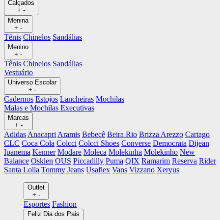
Calçados
+
-
Menina
+
-
Tênis
Chinelos
Sandálias
Menino
+
-
Tênis
Chinelos
Sandálias
Vestuário
Universo Escolar
+
-
Cadernos
Estojos
Lancheiras
Mochilas
Malas e Mochilas Executivas
Marcas
+
-
Adidas
Anacapri
Aramis
Bebecê
Beira Rio
Brizza Arezzo
Cartago
CLC
Coca Cola
Colcci
Colcci Shoes
Converse
Democrata
Dijean
Ipanema
Kenner
Modare
Moleca
Molekinha
Molekinho
New
Balance
Osklen
OUS
Piccadilly
Puma
QIX
Ramarim
Reserva
Rider
Santa Lolla
Tommy Jeans
Usaflex
Vans
Vizzano
Xeryus
Outlet
+
-
Esportes
Fashion
Feliz Dia dos Pais