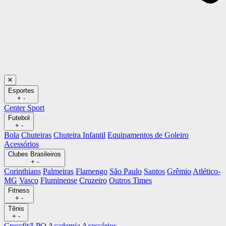
Esportes
+
-
Center Sport
Futebol
+
-
Bola
Chuteiras
Chuteira Infantil
Equipamentos de Goleiro
Acessórios
Clubes Brasileiros
+
-
Corinthians
Palmeiras
Flamengo
São Paulo
Santos
Grêmio
Atlético-
MG
Vasco
Fluminense
Cruzeiro
Outros Times
Fitness
+
-
Tênis
+
-
Crossfit/LPO
Academia
Acessórios