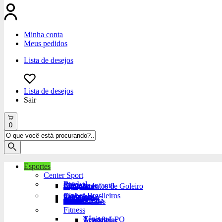
Minha conta
Meus pedidos
Lista de desejos
Lista de desejos
Sair
0
Esportes
Center Sport
Futebol
Bola
Chuteiras
Chuteira Infantil
Equipamentos de Goleiro
Acessórios
Clubes Brasileiros
Corinthians
Palmeiras
Flamengo
São Paulo
Santos
Grêmio
Atlético-MG
Vasco
Fluminense
Cruzeiro
Outros Times
Fitness
Tênis
Crossfit/LPO
Academia
Acessórios