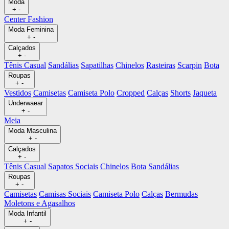
Moda
+
-
Center Fashion
Moda Feminina
+
-
Calçados
+
-
Tênis Casual
Sandálias
Sapatilhas
Chinelos
Rasteiras
Scarpin
Bota
Roupas
+
-
Vestidos
Camisetas
Camiseta Polo
Cropped
Calças
Shorts
Jaqueta
Underwaear
+
-
Meia
Moda Masculina
+
-
Calçados
+
-
Tênis Casual
Sapatos Sociais
Chinelos
Bota
Sandálias
Roupas
+
-
Camisetas
Camisas Sociais
Camiseta Polo
Calças
Bermudas
Moletons e Agasalhos
Moda Infantil
+
-