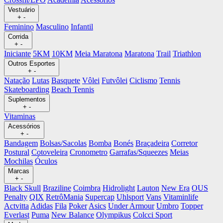
Vestuário
+
-
Feminino
Masculino
Infantil
Corrida
+
-
Iniciante
5KM
10KM
Meia Maratona
Maratona
Trail
Triathlon
Outros Esportes
+
-
Natação
Lutas
Basquete
Vôlei
Futvôlei
Ciclismo
Tennis
Skateboarding
Beach Tennis
Suplementos
+
-
Vitaminas
Acessórios
+
-
Bandagem
Bolsas/Sacolas
Bomba
Bonés
Braçadeira
Corretor
Postural
Cotoveleira
Cronometro
Garrafas/Squeezes
Meias
Mochilas
Óculos
Marcas
+
-
Black Skull
Braziline
Coimbra
Hidrolight
Lauton
New Era
OUS
Penalty
QIX
RetrôMania
Supercap
Uhlsport
Vans
Vitaminlife
Actvitta
Adidas
Fila
Poker
Asics
Under Armour
Umbro
Topper
Everlast
Puma
New Balance
Olympikus
Colcci Sport