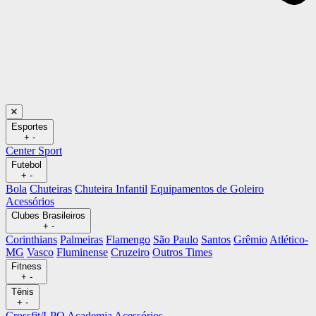
Esportes
+
-
Center Sport
Futebol
+
-
Bola
Chuteiras
Chuteira Infantil
Equipamentos de Goleiro
Acessórios
Clubes Brasileiros
+
-
Corinthians
Palmeiras
Flamengo
São Paulo
Santos
Grêmio
Atlético-
MG
Vasco
Fluminense
Cruzeiro
Outros Times
Fitness
+
-
Tênis
+
-
Crossfit/LPO
Academia
Acessórios