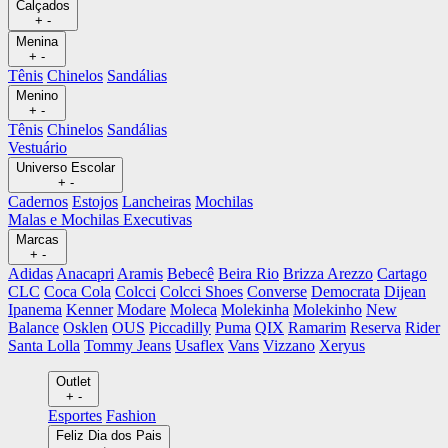
Calçados
+
-
Menina
+
-
Tênis
Chinelos
Sandálias
Menino
+
-
Tênis
Chinelos
Sandálias
Vestuário
Universo Escolar
+
-
Cadernos
Estojos
Lancheiras
Mochilas
Malas e Mochilas Executivas
Marcas
+
-
Adidas
Anacapri
Aramis
Bebecê
Beira Rio
Brizza Arezzo
Cartago
CLC
Coca Cola
Colcci
Colcci Shoes
Converse
Democrata
Dijean
Ipanema
Kenner
Modare
Moleca
Molekinha
Molekinho
New
Balance
Osklen
OUS
Piccadilly
Puma
QIX
Ramarim
Reserva
Rider
Santa Lolla
Tommy Jeans
Usaflex
Vans
Vizzano
Xeryus
Outlet
+
-
Esportes
Fashion
Feliz Dia dos Pais