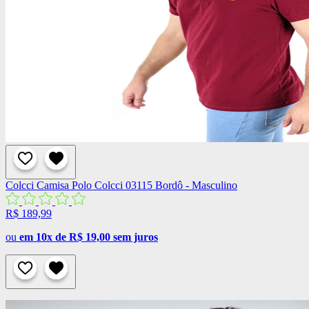
Colcci
Camisa Polo Colcci 03115 Bordô - Masculino
R$ 189,99
ou
em 10x de R$ 19,00 sem juros