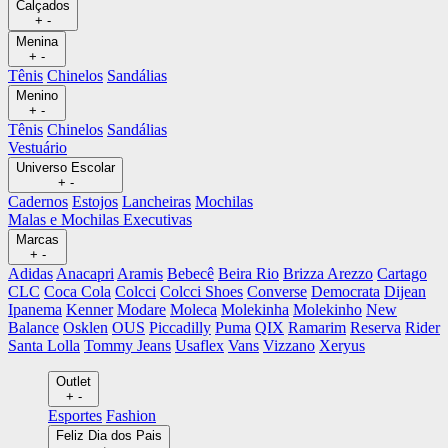
Calçados
+
-
Menina
+
-
Tênis
Chinelos
Sandálias
Menino
+
-
Tênis
Chinelos
Sandálias
Vestuário
Universo Escolar
+
-
Cadernos
Estojos
Lancheiras
Mochilas
Malas e Mochilas Executivas
Marcas
+
-
Adidas
Anacapri
Aramis
Bebecê
Beira Rio
Brizza Arezzo
Cartago
CLC
Coca Cola
Colcci
Colcci Shoes
Converse
Democrata
Dijean
Ipanema
Kenner
Modare
Moleca
Molekinha
Molekinho
New
Balance
Osklen
OUS
Piccadilly
Puma
QIX
Ramarim
Reserva
Rider
Santa Lolla
Tommy Jeans
Usaflex
Vans
Vizzano
Xeryus
Outlet
+
-
Esportes
Fashion
Feliz Dia dos Pais