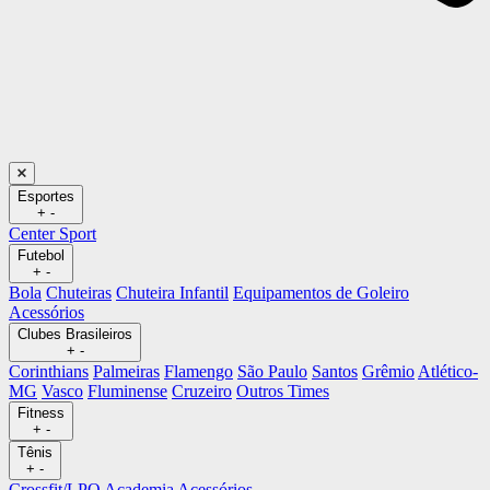
Esportes
+
-
Center Sport
Futebol
+
-
Bola
Chuteiras
Chuteira Infantil
Equipamentos de Goleiro
Acessórios
Clubes Brasileiros
+
-
Corinthians
Palmeiras
Flamengo
São Paulo
Santos
Grêmio
Atlético-
MG
Vasco
Fluminense
Cruzeiro
Outros Times
Fitness
+
-
Tênis
+
-
Crossfit/LPO
Academia
Acessórios