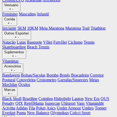
Vestuário
+
-
Feminino
Masculino
Infantil
Corrida
+
-
Iniciante
5KM
10KM
Meia Maratona
Maratona
Trail
Triathlon
Outros Esportes
+
-
Natação
Lutas
Basquete
Vôlei
Futvôlei
Ciclismo
Tennis
Skateboarding
Beach Tennis
Suplementos
+
-
Vitaminas
Acessórios
+
-
Bandagem
Bolsas/Sacolas
Bomba
Bonés
Braçadeira
Corretor
Postural
Cotoveleira
Cronometro
Garrafas/Squeezes
Meias
Mochilas
Óculos
Marcas
+
-
Black Skull
Braziline
Coimbra
Hidrolight
Lauton
New Era
OUS
Penalty
QIX
RetrôMania
Supercap
Uhlsport
Vans
Vitaminlife
Actvitta
Adidas
Fila
Poker
Asics
Under Armour
Umbro
Topper
Everlast
Puma
New Balance
Olympikus
Colcci Sport