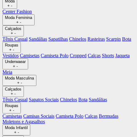
Moda
+
-
Center Fashion
Moda Feminina
+
-
Calçados
+
-
Tênis Casual
Sandálias
Sapatilhas
Chinelos
Rasteiras
Scarpin
Bota
Roupas
+
-
Vestidos
Camisetas
Camiseta Polo
Cropped
Calças
Shorts
Jaqueta
Underwaear
+
-
Meia
Moda Masculina
+
-
Calçados
+
-
Tênis Casual
Sapatos Sociais
Chinelos
Bota
Sandálias
Roupas
+
-
Camisetas
Camisas Sociais
Camiseta Polo
Calças
Bermudas
Moletons e Agasalhos
Moda Infantil
+
-