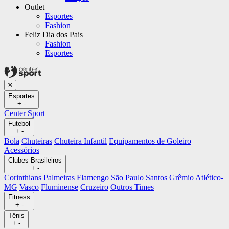
Outlet
Esportes
Fashion
Feliz Dia dos Pais
Fashion
Esportes
Esportes
+
-
Center Sport
Futebol
+
-
Bola
Chuteiras
Chuteira Infantil
Equipamentos de Goleiro
Acessórios
Clubes Brasileiros
+
-
Corinthians
Palmeiras
Flamengo
São Paulo
Santos
Grêmio
Atlético-
MG
Vasco
Fluminense
Cruzeiro
Outros Times
Fitness
+
-
Tênis
+
-