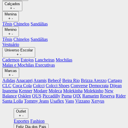
Calçados
+
-
Menina
+
-
Tênis
Chinelos
Sandálias
Menino
+
-
Tênis
Chinelos
Sandálias
Vestuário
Universo Escolar
+
-
Cadernos
Estojos
Lancheiras
Mochilas
Malas e Mochilas Executivas
Marcas
+
-
Adidas
Anacapri
Aramis
Bebecê
Beira Rio
Brizza Arezzo
Cartago
CLC
Coca Cola
Colcci
Colcci Shoes
Converse
Democrata
Dijean
Ipanema
Kenner
Modare
Moleca
Molekinha
Molekinho
New
Balance
Osklen
OUS
Piccadilly
Puma
QIX
Ramarim
Reserva
Rider
Santa Lolla
Tommy Jeans
Usaflex
Vans
Vizzano
Xeryus
Outlet
+
-
Esportes
Fashion
Feliz Dia dos Pais