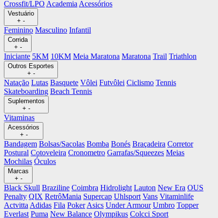
Crossfit/LPO
Academia
Acessórios
Vestuário
+
-
Feminino
Masculino
Infantil
Corrida
+
-
Iniciante
5KM
10KM
Meia Maratona
Maratona
Trail
Triathlon
Outros Esportes
+
-
Natação
Lutas
Basquete
Vôlei
Futvôlei
Ciclismo
Tennis
Skateboarding
Beach Tennis
Suplementos
+
-
Vitaminas
Acessórios
+
-
Bandagem
Bolsas/Sacolas
Bomba
Bonés
Braçadeira
Corretor
Postural
Cotoveleira
Cronometro
Garrafas/Squeezes
Meias
Mochilas
Óculos
Marcas
+
-
Black Skull
Braziline
Coimbra
Hidrolight
Lauton
New Era
OUS
Penalty
QIX
RetrôMania
Supercap
Uhlsport
Vans
Vitaminlife
Actvitta
Adidas
Fila
Poker
Asics
Under Armour
Umbro
Topper
Everlast
Puma
New Balance
Olympikus
Colcci Sport