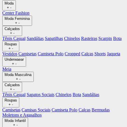
Moda
+
-
Center Fashion
Moda Feminina
+
-
Calçados
+
-
Tênis Casual
Sandálias
Sapatilhas
Chinelos
Rasteiras
Scarpin
Bota
Roupas
+
-
Vestidos
Camisetas
Camiseta Polo
Cropped
Calças
Shorts
Jaqueta
Underwaear
+
-
Meia
Moda Masculina
+
-
Calçados
+
-
Tênis Casual
Sapatos Sociais
Chinelos
Bota
Sandálias
Roupas
+
-
Camisetas
Camisas Sociais
Camiseta Polo
Calças
Bermudas
Moletons e Agasalhos
Moda Infantil
+
-