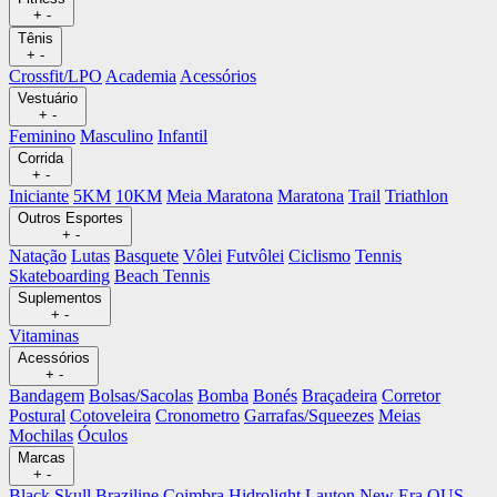
+
-
Tênis
+
-
Crossfit/LPO
Academia
Acessórios
Vestuário
+
-
Feminino
Masculino
Infantil
Corrida
+
-
Iniciante
5KM
10KM
Meia Maratona
Maratona
Trail
Triathlon
Outros Esportes
+
-
Natação
Lutas
Basquete
Vôlei
Futvôlei
Ciclismo
Tennis
Skateboarding
Beach Tennis
Suplementos
+
-
Vitaminas
Acessórios
+
-
Bandagem
Bolsas/Sacolas
Bomba
Bonés
Braçadeira
Corretor
Postural
Cotoveleira
Cronometro
Garrafas/Squeezes
Meias
Mochilas
Óculos
Marcas
+
-
Black Skull
Braziline
Coimbra
Hidrolight
Lauton
New Era
OUS