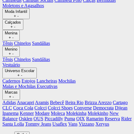
Camisetas
Camisas Sociais
Camiseta Polo
Calças
Bermudas
Moletons e Agasalhos
Moda Infantil
+
-
Calçados
+
-
Menina
+
-
Tênis
Chinelos
Sandálias
Menino
+
-
Tênis
Chinelos
Sandálias
Vestuário
Universo Escolar
+
-
Cadernos
Estojos
Lancheiras
Mochilas
Malas e Mochilas Executivas
Marcas
+
-
Adidas
Anacapri
Aramis
Bebecê
Beira Rio
Brizza Arezzo
Cartago
CLC
Coca Cola
Colcci
Colcci Shoes
Converse
Democrata
Dijean
Ipanema
Kenner
Modare
Moleca
Molekinha
Molekinho
New
Balance
Osklen
OUS
Piccadilly
Puma
QIX
Ramarim
Reserva
Rider
Santa Lolla
Tommy Jeans
Usaflex
Vans
Vizzano
Xeryus