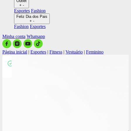
Outlet
+
-
Esportes
Fashion
Feliz Dia dos Pais
+
-
Fashion
Esportes
Minha conta
Whatsapp
Página inicial
|
Esportes
|
Fitness
|
Vestuário
|
Feminino
Close