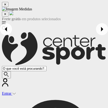
✕
✕
Fale Conosco
Entrar