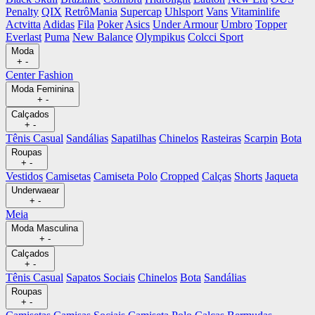
Penalty
QIX
RetrôMania
Supercap
Uhlsport
Vans
Vitaminlife
Actvitta
Adidas
Fila
Poker
Asics
Under Armour
Umbro
Topper
Everlast
Puma
New Balance
Olympikus
Colcci Sport
Moda
+
-
Center Fashion
Moda Feminina
+
-
Calçados
+
-
Tênis Casual
Sandálias
Sapatilhas
Chinelos
Rasteiras
Scarpin
Bota
Roupas
+
-
Vestidos
Camisetas
Camiseta Polo
Cropped
Calças
Shorts
Jaqueta
Underwaear
+
-
Meia
Moda Masculina
+
-
Calçados
+
-
Tênis Casual
Sapatos Sociais
Chinelos
Bota
Sandálias
Roupas
+
-