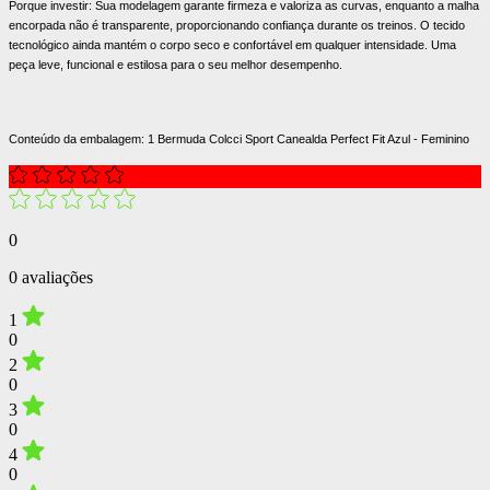
Porque investir: Sua modelagem garante firmeza e valoriza as curvas, enquanto a malha
encorpada não é transparente, proporcionando confiança durante os treinos. O tecido
tecnológico ainda mantém o corpo seco e confortável em qualquer intensidade. Uma
peça leve, funcional e estilosa para o seu melhor desempenho.
Conteúdo da embalagem: 1 Bermuda Colcci Sport Canealda Perfect Fit Azul - Feminino
0
0 avaliações
1
0
2
0
3
0
4
0