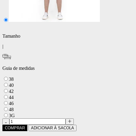
Tamanho
|
Guia de medidas
38
40
42
44
46
48
3G
COMPRAR
ADICIONAR À SACOLA