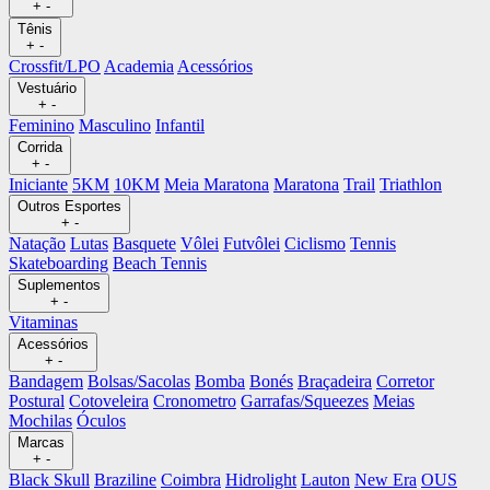
+
-
Tênis
+
-
Crossfit/LPO
Academia
Acessórios
Vestuário
+
-
Feminino
Masculino
Infantil
Corrida
+
-
Iniciante
5KM
10KM
Meia Maratona
Maratona
Trail
Triathlon
Outros Esportes
+
-
Natação
Lutas
Basquete
Vôlei
Futvôlei
Ciclismo
Tennis
Skateboarding
Beach Tennis
Suplementos
+
-
Vitaminas
Acessórios
+
-
Bandagem
Bolsas/Sacolas
Bomba
Bonés
Braçadeira
Corretor
Postural
Cotoveleira
Cronometro
Garrafas/Squeezes
Meias
Mochilas
Óculos
Marcas
+
-
Black Skull
Braziline
Coimbra
Hidrolight
Lauton
New Era
OUS