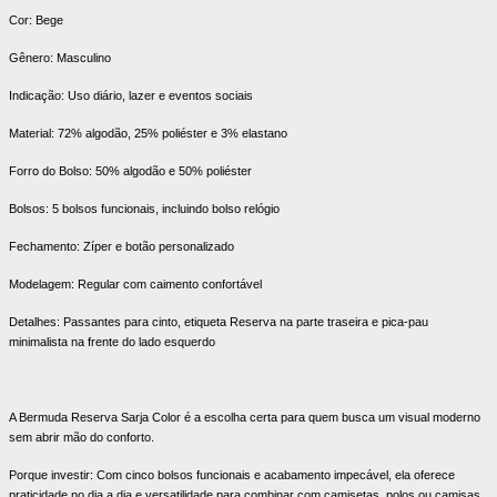
Cor: Bege
Gênero: Masculino
Indicação: Uso diário, lazer e eventos sociais
Material: 72% algodão, 25% poliéster e 3% elastano
Forro do Bolso: 50% algodão e 50% poliéster
Bolsos: 5 bolsos funcionais, incluindo bolso relógio
Fechamento: Zíper e botão personalizado
Modelagem: Regular com caimento confortável
Detalhes: Passantes para cinto, etiqueta Reserva na parte traseira e pica-pau
minimalista na frente do lado esquerdo
A Bermuda Reserva Sarja Color é a escolha certa para quem busca um visual moderno
sem abrir mão do conforto.
Porque investir: Com cinco bolsos funcionais e acabamento impecável, ela oferece
praticidade no dia a dia e versatilidade para combinar com camisetas, polos ou camisas.