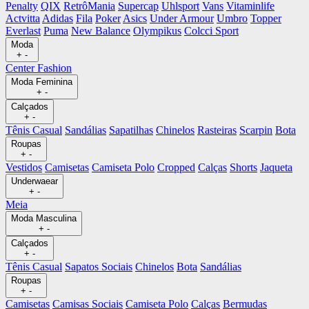
Penalty
QIX
RetrôMania
Supercap
Uhlsport
Vans
Vitaminlife
Actvitta
Adidas
Fila
Poker
Asics
Under Armour
Umbro
Topper
Everlast
Puma
New Balance
Olympikus
Colcci Sport
Moda
+
-
Center Fashion
Moda Feminina
+
-
Calçados
+
-
Tênis Casual
Sandálias
Sapatilhas
Chinelos
Rasteiras
Scarpin
Bota
Roupas
+
-
Vestidos
Camisetas
Camiseta Polo
Cropped
Calças
Shorts
Jaqueta
Underwaear
+
-
Meia
Moda Masculina
+
-
Calçados
+
-
Tênis Casual
Sapatos Sociais
Chinelos
Bota
Sandálias
Roupas
+
-
Camisetas
Camisas Sociais
Camiseta Polo
Calças
Bermudas