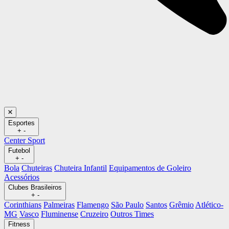
Esportes
+
-
Center Sport
Futebol
+
-
Bola
Chuteiras
Chuteira Infantil
Equipamentos de Goleiro
Acessórios
Clubes Brasileiros
+
-
Corinthians
Palmeiras
Flamengo
São Paulo
Santos
Grêmio
Atlético-
MG
Vasco
Fluminense
Cruzeiro
Outros Times
Fitness