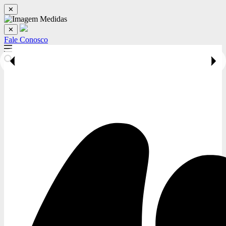
✕
✕
Fale Conosco