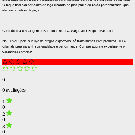
O toque final fica por conta do logo discreto do pica-pau e do botão personalizado, que
elevam o padrão da peça.
Conteúdo da embalagem: 1 Bermuda Reserva Sarja Color Bege – Masculino
Na Center Sport, sua loja de artigos esportivos, só trabalhamos com produtos 100%
originais para garantir sua qualidade e performance. Compre agora e experimente o
verdadeiro conforto!
0
0 avaliações
1
0
2
0
3
0