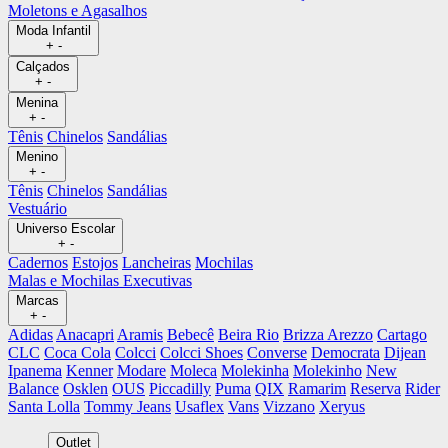
Moletons e Agasalhos
Moda Infantil
+
-
Calçados
+
-
Menina
+
-
Tênis
Chinelos
Sandálias
Menino
+
-
Tênis
Chinelos
Sandálias
Vestuário
Universo Escolar
+
-
Cadernos
Estojos
Lancheiras
Mochilas
Malas e Mochilas Executivas
Marcas
+
-
Adidas
Anacapri
Aramis
Bebecê
Beira Rio
Brizza Arezzo
Cartago
CLC
Coca Cola
Colcci
Colcci Shoes
Converse
Democrata
Dijean
Ipanema
Kenner
Modare
Moleca
Molekinha
Molekinho
New
Balance
Osklen
OUS
Piccadilly
Puma
QIX
Ramarim
Reserva
Rider
Santa Lolla
Tommy Jeans
Usaflex
Vans
Vizzano
Xeryus
Outlet