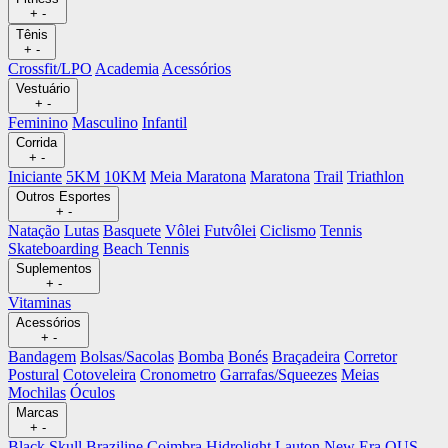
+
-
Tênis
+
-
Crossfit/LPO
Academia
Acessórios
Vestuário
+
-
Feminino
Masculino
Infantil
Corrida
+
-
Iniciante
5KM
10KM
Meia Maratona
Maratona
Trail
Triathlon
Outros Esportes
+
-
Natação
Lutas
Basquete
Vôlei
Futvôlei
Ciclismo
Tennis
Skateboarding
Beach Tennis
Suplementos
+
-
Vitaminas
Acessórios
+
-
Bandagem
Bolsas/Sacolas
Bomba
Bonés
Braçadeira
Corretor
Postural
Cotoveleira
Cronometro
Garrafas/Squeezes
Meias
Mochilas
Óculos
Marcas
+
-
Black Skull
Braziline
Coimbra
Hidrolight
Lauton
New Era
OUS