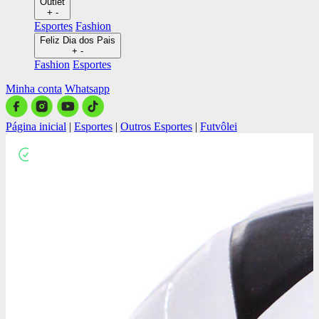
Outlet
+
-
Esportes
Fashion
Feliz Dia dos Pais
+
-
Fashion
Esportes
Minha conta
Whatsapp
Página inicial
|
Esportes
|
Outros Esportes
|
Futvôlei
Close