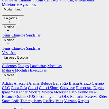
Camisetas
Camisas Sociais
Camiseta Polo
Calças
Bermudas
Moletons e Agasalhos
Moda Infantil
+
-
Calçados
+
-
Menina
+
-
Tênis
Chinelos
Sandálias
Menino
+
-
Tênis
Chinelos
Sandálias
Vestuário
Universo Escolar
+
-
Cadernos
Estojos
Lancheiras
Mochilas
Malas e Mochilas Executivas
Marcas
+
-
Adidas
Anacapri
Aramis
Bebecê
Beira Rio
Brizza Arezzo
Cartago
CLC
Coca Cola
Colcci
Colcci Shoes
Converse
Democrata
Dijean
Ipanema
Kenner
Modare
Moleca
Molekinha
Molekinho
New
Balance
Osklen
OUS
Piccadilly
Puma
QIX
Ramarim
Reserva
Rider
Santa Lolla
Tommy Jeans
Usaflex
Vans
Vizzano
Xeryus