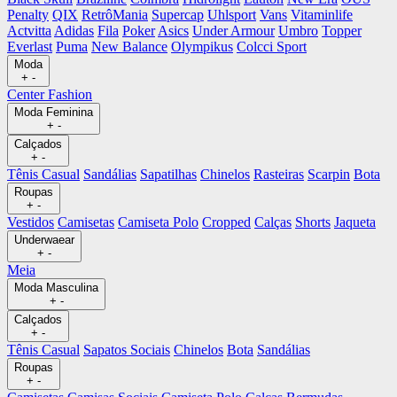
Penalty
QIX
RetrôMania
Supercap
Uhlsport
Vans
Vitaminlife
Actvitta
Adidas
Fila
Poker
Asics
Under Armour
Umbro
Topper
Everlast
Puma
New Balance
Olympikus
Colcci Sport
Moda
+
-
Center Fashion
Moda Feminina
+
-
Calçados
+
-
Tênis Casual
Sandálias
Sapatilhas
Chinelos
Rasteiras
Scarpin
Bota
Roupas
+
-
Vestidos
Camisetas
Camiseta Polo
Cropped
Calças
Shorts
Jaqueta
Underwaear
+
-
Meia
Moda Masculina
+
-
Calçados
+
-
Tênis Casual
Sapatos Sociais
Chinelos
Bota
Sandálias
Roupas
+
-