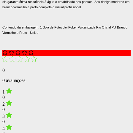
ela garante ótima resistência à água e estabilidade nos passes. Seu design moderno em
branco vermelho e preto completa o visual profissional.
Conteúdo da embalagem: 1 Bola de Futevôlei Poker Vulcanizada Rio Oficial PU Branco
Vermelho e Preto - Único
0
0 avaliações
1
0
2
0
3
0
4