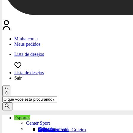
Minha conta
Meus pedidos
Lista de desejos
Lista de desejos
Sair
0
Esportes
Center Sport
Futebol
Bola
Chuteiras
Chuteira Infantil
Equipamentos de Goleiro
Acessórios