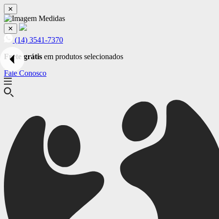
✕
✕
(14) 3541-7370
Frete grátis
em produtos selecionados
Fale Conosco