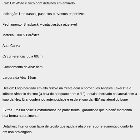
Cor: Off White e roxo com detalhes em amarelo
Indicação: Uso casual, passeios e eventos esportivos
Fechamento: Snapback – cinta plástica ajustável
Material: 100% Poliéster
Aba: Curva
Circunferência: 55 a 60cm
Comprimento da Aba: 8cm
Largura da Aba: 19cm
Design: Logo bordado em alto relevo na frente com o nome “Los Angeles Lakers” e o
icônico símbolo do time (a bola de basquete com o “L”), detalhe bordado na lateral com a
logo da New Era, conferindo autenticidade e estilo e logo da NBA na lateral do boné
Extras: Possui painéis estruturados na parte frontal, garantindo que o boné mantenha
sua forma naturalmente
Detalhes: Interior com faixa de tecido que ajuda a absorver suor e aumenta o conforto
em uso prolongado