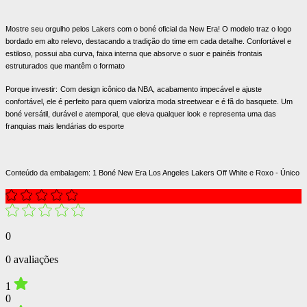
Mostre seu orgulho pelos Lakers com o boné oficial da New Era! O modelo traz o logo
bordado em alto relevo, destacando a tradição do time em cada detalhe. Confortável e
estiloso, possui aba curva, faixa interna que absorve o suor e painéis frontais
estruturados que mantêm o formato
Porque investir:
Com design icônico da NBA, acabamento impecável e ajuste
confortável, ele é perfeito para quem valoriza moda streetwear e é fã do basquete. Um
boné versátil, durável e atemporal, que eleva qualquer look e representa uma das
franquias mais lendárias do esporte
Conteúdo da embalagem: 1 Boné New Era Los Angeles Lakers Off White e Roxo - Único
0
0 avaliações
1
0