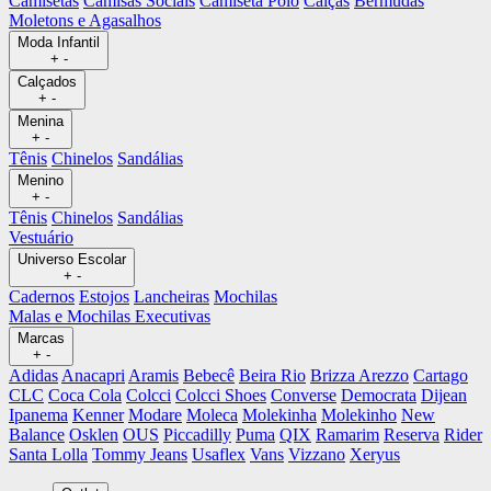
Camisetas
Camisas Sociais
Camiseta Polo
Calças
Bermudas
Moletons e Agasalhos
Moda Infantil
+
-
Calçados
+
-
Menina
+
-
Tênis
Chinelos
Sandálias
Menino
+
-
Tênis
Chinelos
Sandálias
Vestuário
Universo Escolar
+
-
Cadernos
Estojos
Lancheiras
Mochilas
Malas e Mochilas Executivas
Marcas
+
-
Adidas
Anacapri
Aramis
Bebecê
Beira Rio
Brizza Arezzo
Cartago
CLC
Coca Cola
Colcci
Colcci Shoes
Converse
Democrata
Dijean
Ipanema
Kenner
Modare
Moleca
Molekinha
Molekinho
New
Balance
Osklen
OUS
Piccadilly
Puma
QIX
Ramarim
Reserva
Rider
Santa Lolla
Tommy Jeans
Usaflex
Vans
Vizzano
Xeryus