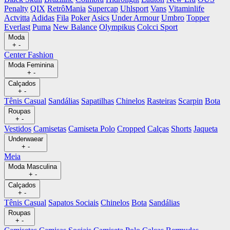
Penalty
QIX
RetrôMania
Supercap
Uhlsport
Vans
Vitaminlife
Actvitta
Adidas
Fila
Poker
Asics
Under Armour
Umbro
Topper
Everlast
Puma
New Balance
Olympikus
Colcci Sport
Moda
+
-
Center Fashion
Moda Feminina
+
-
Calçados
+
-
Tênis Casual
Sandálias
Sapatilhas
Chinelos
Rasteiras
Scarpin
Bota
Roupas
+
-
Vestidos
Camisetas
Camiseta Polo
Cropped
Calças
Shorts
Jaqueta
Underwaear
+
-
Meia
Moda Masculina
+
-
Calçados
+
-
Tênis Casual
Sapatos Sociais
Chinelos
Bota
Sandálias
Roupas
+
-