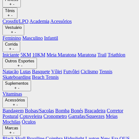
+
-
Tênis
+
-
Crossfit/LPO
Academia
Acessórios
Vestuário
+
-
Feminino
Masculino
Infantil
Corrida
+
-
Iniciante
5KM
10KM
Meia Maratona
Maratona
Trail
Triathlon
Outros Esportes
+
-
Natação
Lutas
Basquete
Vôlei
Futvôlei
Ciclismo
Tennis
Skateboarding
Beach Tennis
Suplementos
+
-
Vitaminas
Acessórios
+
-
Bandagem
Bolsas/Sacolas
Bomba
Bonés
Braçadeira
Corretor
Postural
Cotoveleira
Cronometro
Garrafas/Squeezes
Meias
Mochilas
Óculos
Marcas
+
-
Black Skull
Braziline
Coimbra
Hidrolight
Lauton
New Era
OUS