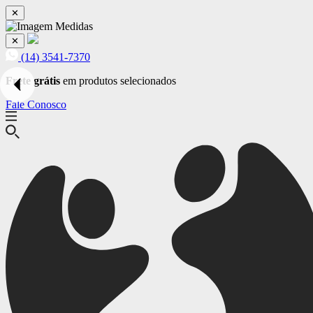
✕
✕
(14) 3541-7370
Frete grátis
em produtos selecionados
Fale Conosco