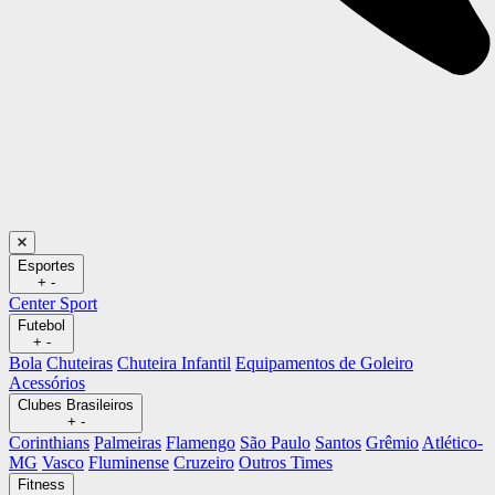
Esportes
+
-
Center Sport
Futebol
+
-
Bola
Chuteiras
Chuteira Infantil
Equipamentos de Goleiro
Acessórios
Clubes Brasileiros
+
-
Corinthians
Palmeiras
Flamengo
São Paulo
Santos
Grêmio
Atlético-
MG
Vasco
Fluminense
Cruzeiro
Outros Times
Fitness