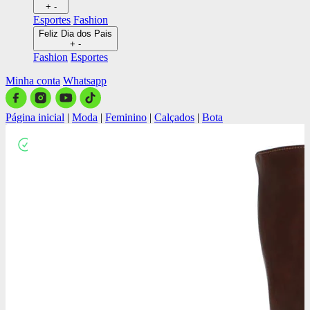
+
-
Esportes
Fashion
Feliz Dia dos Pais
+
-
Fashion
Esportes
Minha conta
Whatsapp
Página inicial
|
Moda
|
Feminino
|
Calçados
|
Bota
Close