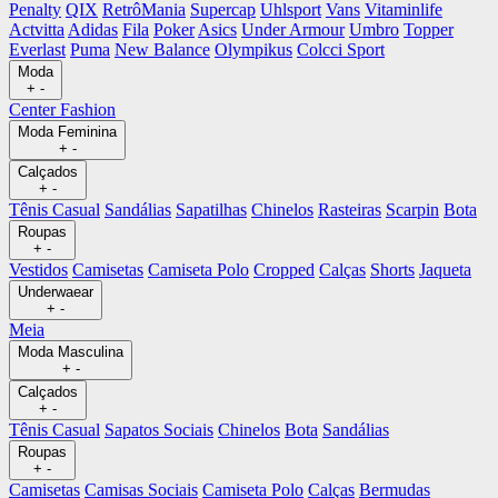
Penalty
QIX
RetrôMania
Supercap
Uhlsport
Vans
Vitaminlife
Actvitta
Adidas
Fila
Poker
Asics
Under Armour
Umbro
Topper
Everlast
Puma
New Balance
Olympikus
Colcci Sport
Moda
+
-
Center Fashion
Moda Feminina
+
-
Calçados
+
-
Tênis Casual
Sandálias
Sapatilhas
Chinelos
Rasteiras
Scarpin
Bota
Roupas
+
-
Vestidos
Camisetas
Camiseta Polo
Cropped
Calças
Shorts
Jaqueta
Underwaear
+
-
Meia
Moda Masculina
+
-
Calçados
+
-
Tênis Casual
Sapatos Sociais
Chinelos
Bota
Sandálias
Roupas
+
-
Camisetas
Camisas Sociais
Camiseta Polo
Calças
Bermudas