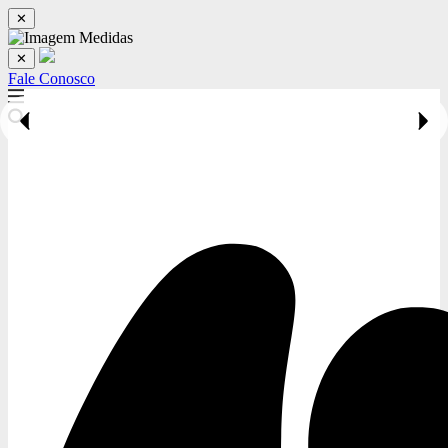
✕
✕
Fale Conosco