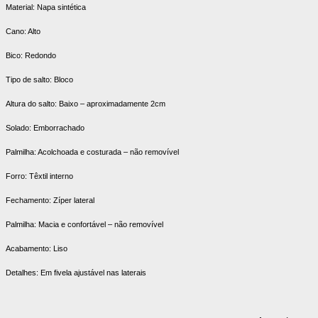
Material: Napa sintética
Cano: Alto
Bico: Redondo
Tipo de salto: Bloco
Altura do salto: Baixo – aproximadamente 2cm
Solado: Emborrachado
Palmilha: Acolchoada e costurada – não removível
Forro: Têxtil interno
Fechamento: Zíper lateral
Palmilha: Macia e confortável – não removível
Acabamento: Liso
Detalhes: Em fivela ajustável nas laterais