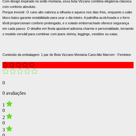
Com design inspirado no estilo montaria, essa bota Vizzano combina elegância clássica
com conforto absoluto.
Porque investir: O cano alto valoriza a silhueta e aquece nos dias frios, enquanto o salto
bloco baixo garante estabilidade para usar o dia inteiro. A palmilha acolchoada e o forro
têxtil proporcionam conforto prolongado, e o solado emborrachado oferece segurança
em cada passo. O detalhe em fivela ajustável adiciona charme e personalidade, tornando
o modelo versátil para combinar com jeans skinny, leggings, vestidos ou saias.
Conteúdo da embalagem: 1 par de Bota Vizzano Montaria Cano Alto Marrom - Feminino
0
0 avaliações
1
0
2
0
3
0