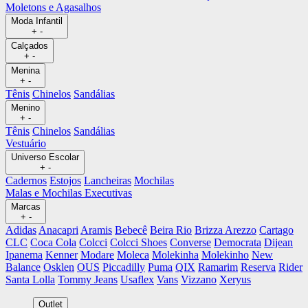
Moletons e Agasalhos
Moda Infantil
+
-
Calçados
+
-
Menina
+
-
Tênis
Chinelos
Sandálias
Menino
+
-
Tênis
Chinelos
Sandálias
Vestuário
Universo Escolar
+
-
Cadernos
Estojos
Lancheiras
Mochilas
Malas e Mochilas Executivas
Marcas
+
-
Adidas
Anacapri
Aramis
Bebecê
Beira Rio
Brizza Arezzo
Cartago
CLC
Coca Cola
Colcci
Colcci Shoes
Converse
Democrata
Dijean
Ipanema
Kenner
Modare
Moleca
Molekinha
Molekinho
New
Balance
Osklen
OUS
Piccadilly
Puma
QIX
Ramarim
Reserva
Rider
Santa Lolla
Tommy Jeans
Usaflex
Vans
Vizzano
Xeryus
Outlet