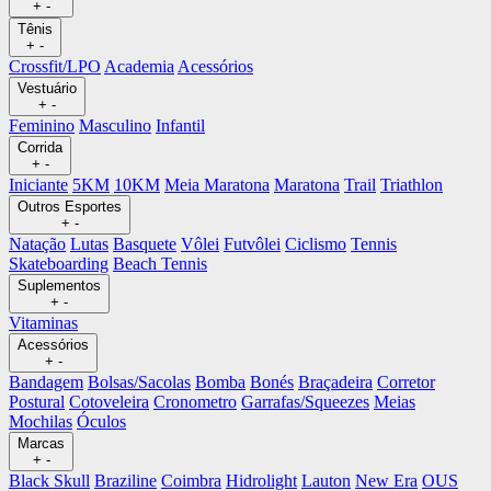
+
-
Tênis
+
-
Crossfit/LPO
Academia
Acessórios
Vestuário
+
-
Feminino
Masculino
Infantil
Corrida
+
-
Iniciante
5KM
10KM
Meia Maratona
Maratona
Trail
Triathlon
Outros Esportes
+
-
Natação
Lutas
Basquete
Vôlei
Futvôlei
Ciclismo
Tennis
Skateboarding
Beach Tennis
Suplementos
+
-
Vitaminas
Acessórios
+
-
Bandagem
Bolsas/Sacolas
Bomba
Bonés
Braçadeira
Corretor
Postural
Cotoveleira
Cronometro
Garrafas/Squeezes
Meias
Mochilas
Óculos
Marcas
+
-
Black Skull
Braziline
Coimbra
Hidrolight
Lauton
New Era
OUS