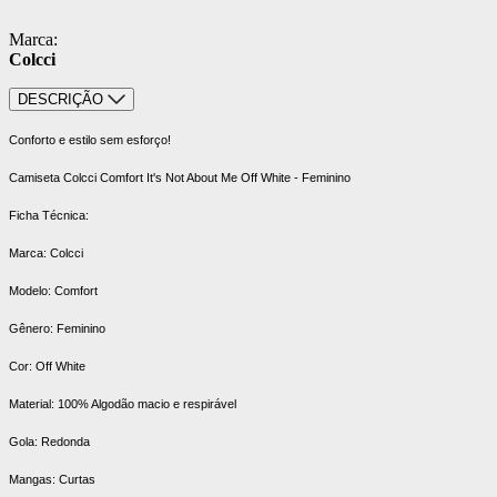
Marca:
Colcci
DESCRIÇÃO
Conforto e estilo sem esforço!
Camiseta Colcci Comfort It's Not About Me Off White - Feminino
Ficha Técnica:
Marca: Colcci
Modelo: Comfort
Gênero: Feminino
Cor: Off White
Material: 100% Algodão macio e respirável
Gola: Redonda
Mangas: Curtas