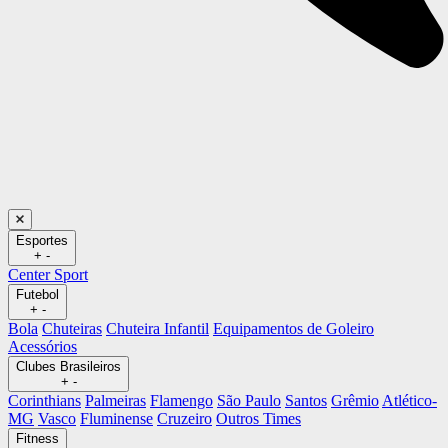
Esportes
+
-
Center Sport
Futebol
+
-
Bola
Chuteiras
Chuteira Infantil
Equipamentos de Goleiro
Acessórios
Clubes Brasileiros
+
-
Corinthians
Palmeiras
Flamengo
São Paulo
Santos
Grêmio
Atlético-
MG
Vasco
Fluminense
Cruzeiro
Outros Times
Fitness