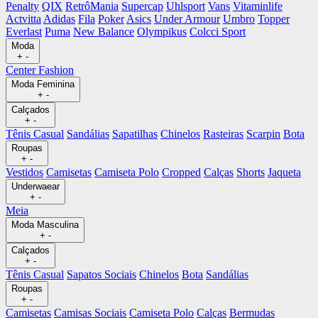
Penalty
QIX
RetrôMania
Supercap
Uhlsport
Vans
Vitaminlife
Actvitta
Adidas
Fila
Poker
Asics
Under Armour
Umbro
Topper
Everlast
Puma
New Balance
Olympikus
Colcci Sport
Moda
+
-
Center Fashion
Moda Feminina
+
-
Calçados
+
-
Tênis Casual
Sandálias
Sapatilhas
Chinelos
Rasteiras
Scarpin
Bota
Roupas
+
-
Vestidos
Camisetas
Camiseta Polo
Cropped
Calças
Shorts
Jaqueta
Underwaear
+
-
Meia
Moda Masculina
+
-
Calçados
+
-
Tênis Casual
Sapatos Sociais
Chinelos
Bota
Sandálias
Roupas
+
-
Camisetas
Camisas Sociais
Camiseta Polo
Calças
Bermudas