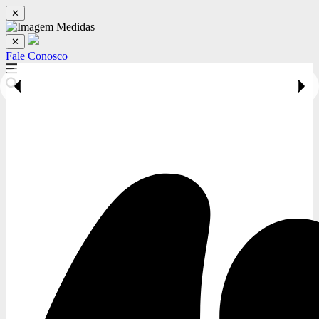
✕
✕
Fale Conosco