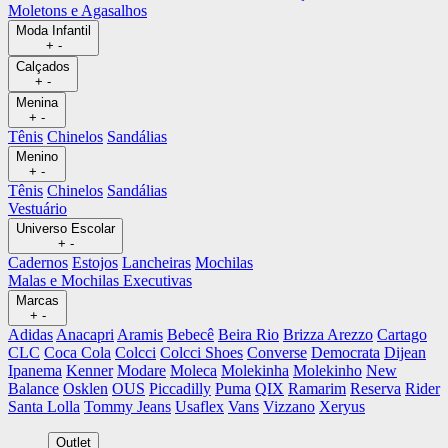
Moletons e Agasalhos
Moda Infantil
+
-
Calçados
+
-
Menina
+
-
Tênis
Chinelos
Sandálias
Menino
+
-
Tênis
Chinelos
Sandálias
Vestuário
Universo Escolar
+
-
Cadernos
Estojos
Lancheiras
Mochilas
Malas e Mochilas Executivas
Marcas
+
-
Adidas
Anacapri
Aramis
Bebecê
Beira Rio
Brizza Arezzo
Cartago
CLC
Coca Cola
Colcci
Colcci Shoes
Converse
Democrata
Dijean
Ipanema
Kenner
Modare
Moleca
Molekinha
Molekinho
New
Balance
Osklen
OUS
Piccadilly
Puma
QIX
Ramarim
Reserva
Rider
Santa Lolla
Tommy Jeans
Usaflex
Vans
Vizzano
Xeryus
Outlet