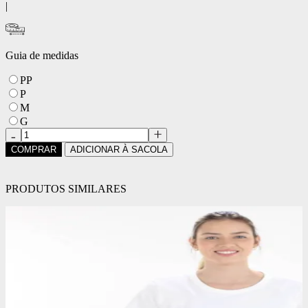
|
Guia de medidas
PP
P
M
G
COMPRAR
ADICIONAR À SACOLA
PRODUTOS SIMILARES