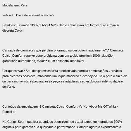
Modelagem: Reta
Indicado: Dia a dia e eventos sociais
Detalhes: Estampa "It's Not About Me" (Não é sobre mim) em tom escuro e marca
discreta Colcci
Cansada de camisetas que perdem o formato ou desbotam rapidamente? A Camiseta
Colcci Comfort resolve esse problema com um tecido premium 100% algodão,
garantindo durabilidade, maciez e um caimento impecável.
Por que inovar? Seu design minimalista e sofisticado permite combinações versáteis
para diversas ocasiões, mantendo um toque moderno e despojado. Seja para o dia a dia
ou para momentos especiais, essa peça se adapta ao seu estilo com autenticidade e
conforto.
Conteúdo da embalagem: 1 Camiseta Colcci Comfort It's Not About Me Off White -
Feminino
Na Center Sport, sua loja de artigos esportivos, só trabalhamos com produtos 100%
originais para garantir sua qualidade e performance. Compre agora e experimente o