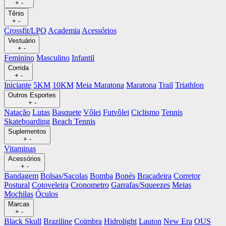
+
-
Tênis
+
-
Crossfit/LPO
Academia
Acessórios
Vestuário
+
-
Feminino
Masculino
Infantil
Corrida
+
-
Iniciante
5KM
10KM
Meia Maratona
Maratona
Trail
Triathlon
Outros Esportes
+
-
Natação
Lutas
Basquete
Vôlei
Futvôlei
Ciclismo
Tennis
Skateboarding
Beach Tennis
Suplementos
+
-
Vitaminas
Acessórios
+
-
Bandagem
Bolsas/Sacolas
Bomba
Bonés
Braçadeira
Corretor
Postural
Cotoveleira
Cronometro
Garrafas/Squeezes
Meias
Mochilas
Óculos
Marcas
+
-
Black Skull
Braziline
Coimbra
Hidrolight
Lauton
New Era
OUS