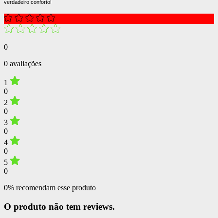
verdadeiro conforto!
0
0 avaliações
1
0
2
0
3
0
4
0
5
0
0% recomendam esse produto
O produto não tem reviews.