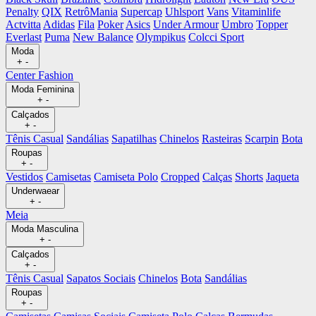
Penalty
QIX
RetrôMania
Supercap
Uhlsport
Vans
Vitaminlife
Actvitta
Adidas
Fila
Poker
Asics
Under Armour
Umbro
Topper
Everlast
Puma
New Balance
Olympikus
Colcci Sport
Moda
+
-
Center Fashion
Moda Feminina
+
-
Calçados
+
-
Tênis Casual
Sandálias
Sapatilhas
Chinelos
Rasteiras
Scarpin
Bota
Roupas
+
-
Vestidos
Camisetas
Camiseta Polo
Cropped
Calças
Shorts
Jaqueta
Underwaear
+
-
Meia
Moda Masculina
+
-
Calçados
+
-
Tênis Casual
Sapatos Sociais
Chinelos
Bota
Sandálias
Roupas
+
-