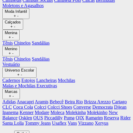
Camisetas
Camisas Sociais
Camiseta Polo
Calças
Bermudas
Moletons e Agasalhos
Moda Infantil
+
-
Calçados
+
-
Menina
+
-
Tênis
Chinelos
Sandálias
Menino
+
-
Tênis
Chinelos
Sandálias
Vestuário
Universo Escolar
+
-
Cadernos
Estojos
Lancheiras
Mochilas
Malas e Mochilas Executivas
Marcas
+
-
Adidas
Anacapri
Aramis
Bebecê
Beira Rio
Brizza Arezzo
Cartago
CLC
Coca Cola
Colcci
Colcci Shoes
Converse
Democrata
Dijean
Ipanema
Kenner
Modare
Moleca
Molekinha
Molekinho
New
Balance
Osklen
OUS
Piccadilly
Puma
QIX
Ramarim
Reserva
Rider
Santa Lolla
Tommy Jeans
Usaflex
Vans
Vizzano
Xeryus