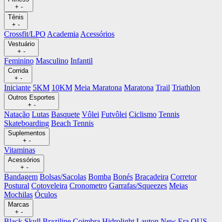
+
-
Tênis
+
-
Crossfit/LPO
Academia
Acessórios
Vestuário
+
-
Feminino
Masculino
Infantil
Corrida
+
-
Iniciante
5KM
10KM
Meia Maratona
Maratona
Trail
Triathlon
Outros Esportes
+
-
Natação
Lutas
Basquete
Vôlei
Futvôlei
Ciclismo
Tennis
Skateboarding
Beach Tennis
Suplementos
+
-
Vitaminas
Acessórios
+
-
Bandagem
Bolsas/Sacolas
Bomba
Bonés
Braçadeira
Corretor
Postural
Cotoveleira
Cronometro
Garrafas/Squeezes
Meias
Mochilas
Óculos
Marcas
+
-
Black Skull
Braziline
Coimbra
Hidrolight
Lauton
New Era
OUS