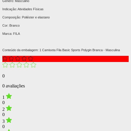
Gênero: Masculino
Indicação: Atividades Físicas
Composição: Poliéster e elastano
Cor: Branco
Marca: FILA
Conteúdo da embalagem: 1
Camiseta Fila Basic Sports Polygin Branca - Masculina
0
0 avaliações
1
0
2
0
3
0