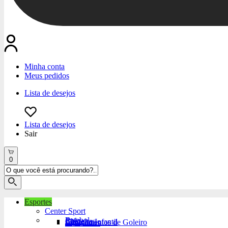
Minha conta
Meus pedidos
Lista de desejos
Lista de desejos
Sair
0
Esportes
Center Sport
Futebol
Bola
Chuteiras
Chuteira Infantil
Equipamentos de Goleiro
Acessórios