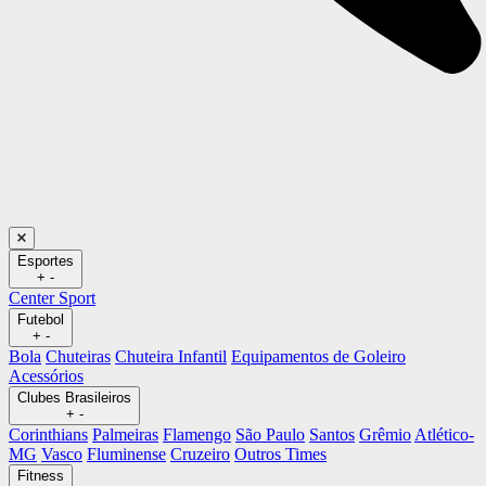
Esportes
+
-
Center Sport
Futebol
+
-
Bola
Chuteiras
Chuteira Infantil
Equipamentos de Goleiro
Acessórios
Clubes Brasileiros
+
-
Corinthians
Palmeiras
Flamengo
São Paulo
Santos
Grêmio
Atlético-
MG
Vasco
Fluminense
Cruzeiro
Outros Times
Fitness