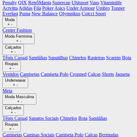
Penalty
QIX
RetrôMania
Supercap
Uhlsport
Vans
Vitaminlife
Actvitta
Adidas
Fila
Poker
Asics
Under Armour
Umbro
Topper
Everlast
Puma
New Balance
Olympikus
Colcci Sport
Moda
+
-
Center Fashion
Moda Feminina
+
-
Calçados
+
-
Tênis Casual
Sandálias
Sapatilhas
Chinelos
Rasteiras
Scarpin
Bota
Roupas
+
-
Vestidos
Camisetas
Camiseta Polo
Cropped
Calças
Shorts
Jaqueta
Underwaear
+
-
Meia
Moda Masculina
+
-
Calçados
+
-
Tênis Casual
Sapatos Sociais
Chinelos
Bota
Sandálias
Roupas
+
-
Camisetas
Camisas Sociais
Camiseta Polo
Calças
Bermudas