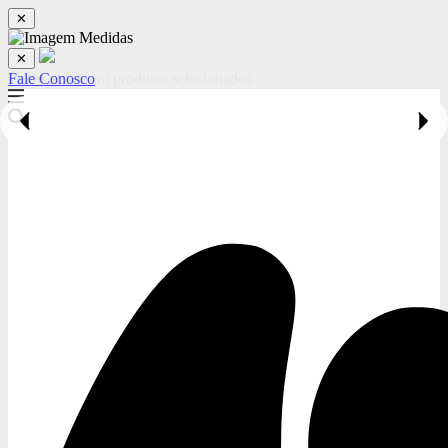
✕
✕
Fale Conosco