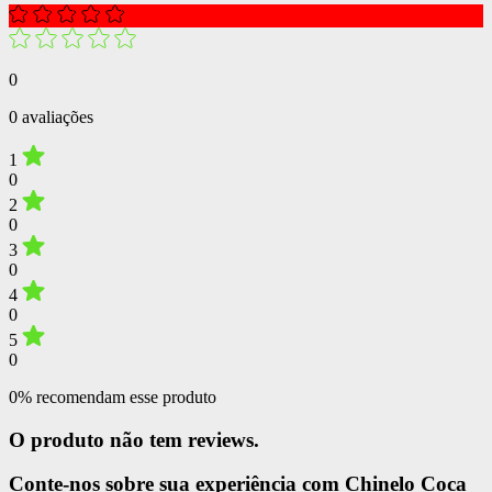
0
0 avaliações
1
0
2
0
3
0
4
0
5
0
0% recomendam esse produto
O produto não tem reviews.
Conte-nos sobre sua experiência com Chinelo Coca