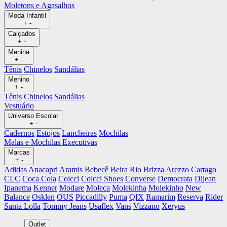
Moletons e Agasalhos
Moda Infantil
+
-
Calçados
+
-
Menina
+
-
Tênis
Chinelos
Sandálias
Menino
+
-
Tênis
Chinelos
Sandálias
Vestuário
Universo Escolar
+
-
Cadernos
Estojos
Lancheiras
Mochilas
Malas e Mochilas Executivas
Marcas
+
-
Adidas
Anacapri
Aramis
Bebecê
Beira Rio
Brizza Arezzo
Cartago
CLC
Coca Cola
Colcci
Colcci Shoes
Converse
Democrata
Dijean
Ipanema
Kenner
Modare
Moleca
Molekinha
Molekinho
New
Balance
Osklen
OUS
Piccadilly
Puma
QIX
Ramarim
Reserva
Rider
Santa Lolla
Tommy Jeans
Usaflex
Vans
Vizzano
Xeryus
Outlet