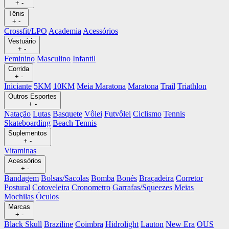
+
-
Tênis
+
-
Crossfit/LPO
Academia
Acessórios
Vestuário
+
-
Feminino
Masculino
Infantil
Corrida
+
-
Iniciante
5KM
10KM
Meia Maratona
Maratona
Trail
Triathlon
Outros Esportes
+
-
Natação
Lutas
Basquete
Vôlei
Futvôlei
Ciclismo
Tennis
Skateboarding
Beach Tennis
Suplementos
+
-
Vitaminas
Acessórios
+
-
Bandagem
Bolsas/Sacolas
Bomba
Bonés
Braçadeira
Corretor
Postural
Cotoveleira
Cronometro
Garrafas/Squeezes
Meias
Mochilas
Óculos
Marcas
+
-
Black Skull
Braziline
Coimbra
Hidrolight
Lauton
New Era
OUS