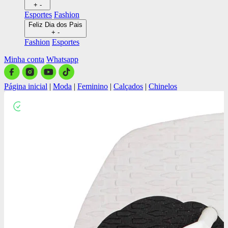
+
-
Esportes
Fashion
Feliz Dia dos Pais
+
-
Fashion
Esportes
Minha conta
Whatsapp
Página inicial
|
Moda
|
Feminino
|
Calçados
|
Chinelos
Close