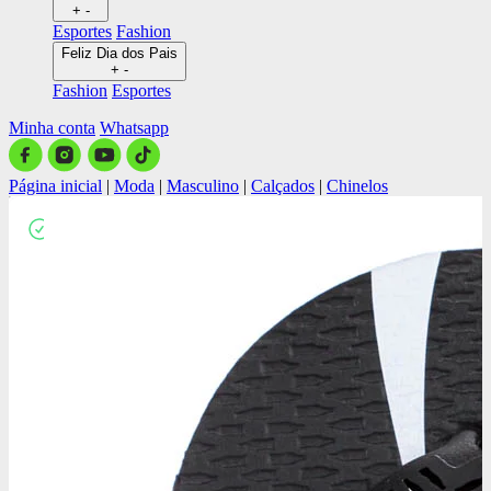
+
-
Esportes
Fashion
Feliz Dia dos Pais
+
-
Fashion
Esportes
Minha conta
Whatsapp
Página inicial
|
Moda
|
Masculino
|
Calçados
|
Chinelos
Close