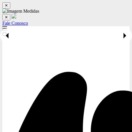
✕
✕
Fale Conosco