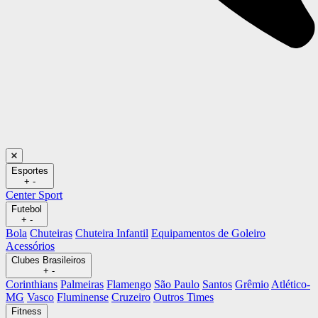
Esportes
+
-
Center Sport
Futebol
+
-
Bola
Chuteiras
Chuteira Infantil
Equipamentos de Goleiro
Acessórios
Clubes Brasileiros
+
-
Corinthians
Palmeiras
Flamengo
São Paulo
Santos
Grêmio
Atlético-
MG
Vasco
Fluminense
Cruzeiro
Outros Times
Fitness