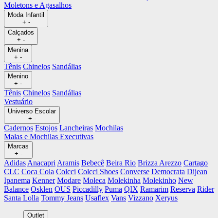
Moletons e Agasalhos
Moda Infantil
+
-
Calçados
+
-
Menina
+
-
Tênis
Chinelos
Sandálias
Menino
+
-
Tênis
Chinelos
Sandálias
Vestuário
Universo Escolar
+
-
Cadernos
Estojos
Lancheiras
Mochilas
Malas e Mochilas Executivas
Marcas
+
-
Adidas
Anacapri
Aramis
Bebecê
Beira Rio
Brizza Arezzo
Cartago
CLC
Coca Cola
Colcci
Colcci Shoes
Converse
Democrata
Dijean
Ipanema
Kenner
Modare
Moleca
Molekinha
Molekinho
New
Balance
Osklen
OUS
Piccadilly
Puma
QIX
Ramarim
Reserva
Rider
Santa Lolla
Tommy Jeans
Usaflex
Vans
Vizzano
Xeryus
Outlet