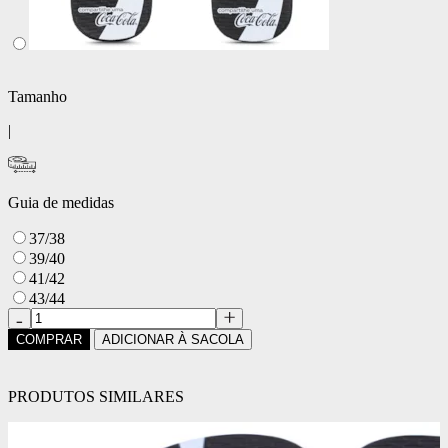
Tamanho
|
Guia de medidas
37/38
39/40
41/42
43/44
COMPRAR
ADICIONAR À SACOLA
PRODUTOS SIMILARES