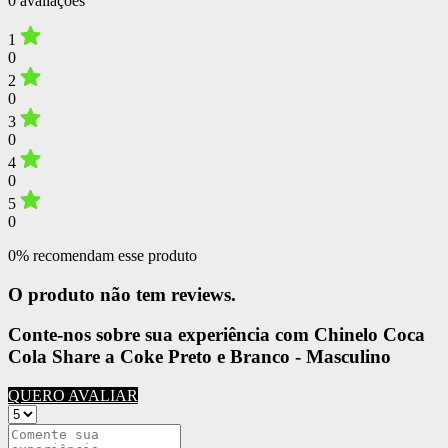
0 avaliações
1
0
2
0
3
0
4
0
5
0
0% recomendam esse produto
O produto não tem reviews.
Conte-nos sobre sua experiência com Chinelo Coca
Cola Share a Coke Preto e Branco - Masculino
QUERO AVALIAR