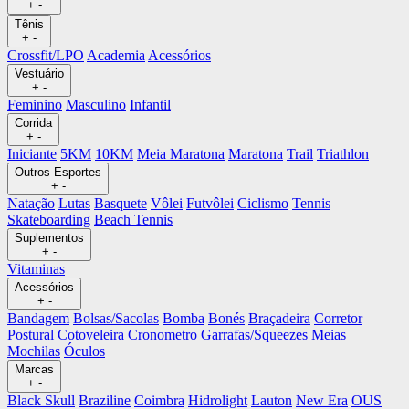
+
-
Tênis
+
-
Crossfit/LPO
Academia
Acessórios
Vestuário
+
-
Feminino
Masculino
Infantil
Corrida
+
-
Iniciante
5KM
10KM
Meia Maratona
Maratona
Trail
Triathlon
Outros Esportes
+
-
Natação
Lutas
Basquete
Vôlei
Futvôlei
Ciclismo
Tennis
Skateboarding
Beach Tennis
Suplementos
+
-
Vitaminas
Acessórios
+
-
Bandagem
Bolsas/Sacolas
Bomba
Bonés
Braçadeira
Corretor
Postural
Cotoveleira
Cronometro
Garrafas/Squeezes
Meias
Mochilas
Óculos
Marcas
+
-
Black Skull
Braziline
Coimbra
Hidrolight
Lauton
New Era
OUS