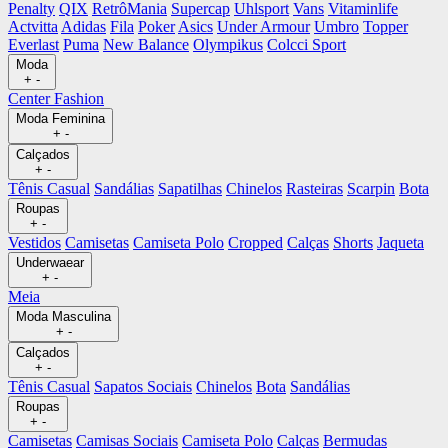
Penalty
QIX
RetrôMania
Supercap
Uhlsport
Vans
Vitaminlife
Actvitta
Adidas
Fila
Poker
Asics
Under Armour
Umbro
Topper
Everlast
Puma
New Balance
Olympikus
Colcci Sport
Moda
+
-
Center Fashion
Moda Feminina
+
-
Calçados
+
-
Tênis Casual
Sandálias
Sapatilhas
Chinelos
Rasteiras
Scarpin
Bota
Roupas
+
-
Vestidos
Camisetas
Camiseta Polo
Cropped
Calças
Shorts
Jaqueta
Underwaear
+
-
Meia
Moda Masculina
+
-
Calçados
+
-
Tênis Casual
Sapatos Sociais
Chinelos
Bota
Sandálias
Roupas
+
-
Camisetas
Camisas Sociais
Camiseta Polo
Calças
Bermudas