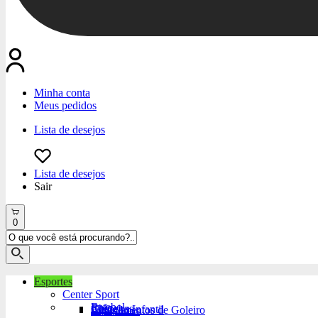
Minha conta
Meus pedidos
Lista de desejos
Lista de desejos
Sair
0
Esportes
Center Sport
Futebol
Bola
Chuteiras
Chuteira Infantil
Equipamentos de Goleiro
Acessórios