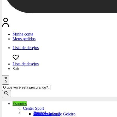
Minha conta
Meus pedidos
Lista de desejos
Lista de desejos
Sair
0
Esportes
Center Sport
Futebol
Bola
Chuteiras
Chuteira Infantil
Equipamentos de Goleiro
Acessórios