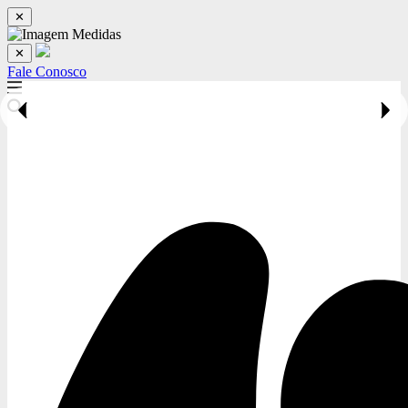
✕
✕
Fale Conosco