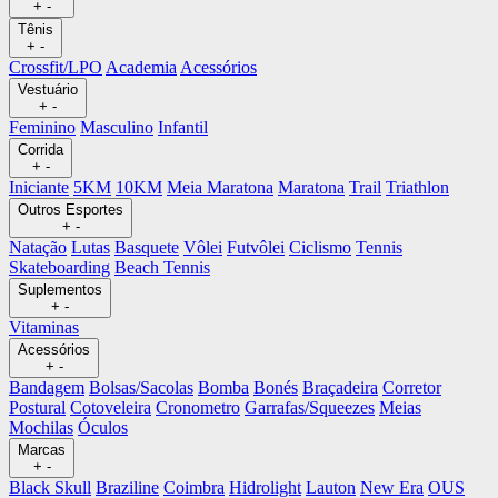
+
-
Tênis
+
-
Crossfit/LPO
Academia
Acessórios
Vestuário
+
-
Feminino
Masculino
Infantil
Corrida
+
-
Iniciante
5KM
10KM
Meia Maratona
Maratona
Trail
Triathlon
Outros Esportes
+
-
Natação
Lutas
Basquete
Vôlei
Futvôlei
Ciclismo
Tennis
Skateboarding
Beach Tennis
Suplementos
+
-
Vitaminas
Acessórios
+
-
Bandagem
Bolsas/Sacolas
Bomba
Bonés
Braçadeira
Corretor
Postural
Cotoveleira
Cronometro
Garrafas/Squeezes
Meias
Mochilas
Óculos
Marcas
+
-
Black Skull
Braziline
Coimbra
Hidrolight
Lauton
New Era
OUS