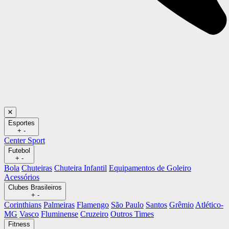
Esportes
+
-
Center Sport
Futebol
+
-
Bola
Chuteiras
Chuteira Infantil
Equipamentos de Goleiro
Acessórios
Clubes Brasileiros
+
-
Corinthians
Palmeiras
Flamengo
São Paulo
Santos
Grêmio
Atlético-
MG
Vasco
Fluminense
Cruzeiro
Outros Times
Fitness