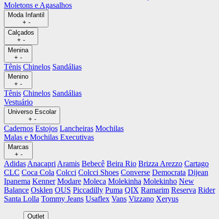
Moletons e Agasalhos
Moda Infantil
+
-
Calçados
+
-
Menina
+
-
Tênis
Chinelos
Sandálias
Menino
+
-
Tênis
Chinelos
Sandálias
Vestuário
Universo Escolar
+
-
Cadernos
Estojos
Lancheiras
Mochilas
Malas e Mochilas Executivas
Marcas
+
-
Adidas
Anacapri
Aramis
Bebecê
Beira Rio
Brizza Arezzo
Cartago
CLC
Coca Cola
Colcci
Colcci Shoes
Converse
Democrata
Dijean
Ipanema
Kenner
Modare
Moleca
Molekinha
Molekinho
New
Balance
Osklen
OUS
Piccadilly
Puma
QIX
Ramarim
Reserva
Rider
Santa Lolla
Tommy Jeans
Usaflex
Vans
Vizzano
Xeryus
Outlet