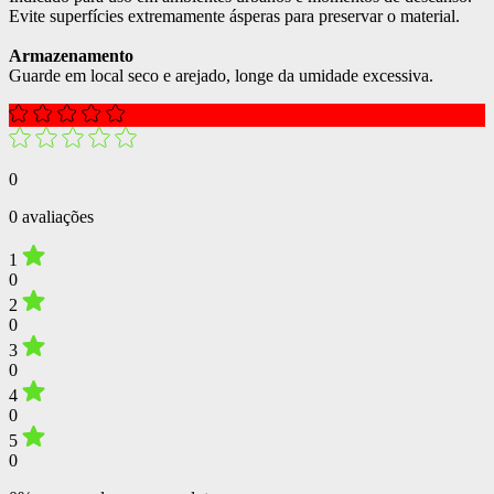
Evite superfícies extremamente ásperas para preservar o material.
Armazenamento
Guarde em local seco e arejado, longe da umidade excessiva.
0
0 avaliações
1
0
2
0
3
0
4
0
5
0