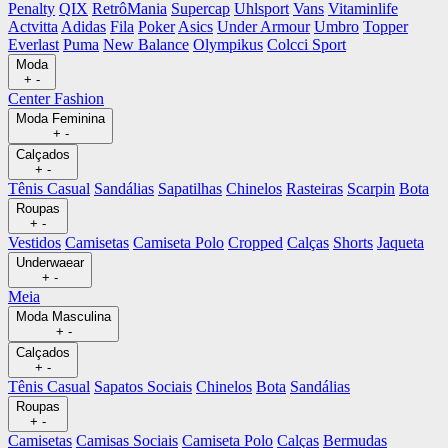
Penalty
QIX
RetrôMania
Supercap
Uhlsport
Vans
Vitaminlife
Actvitta
Adidas
Fila
Poker
Asics
Under Armour
Umbro
Topper
Everlast
Puma
New Balance
Olympikus
Colcci Sport
Moda
+
-
Center Fashion
Moda Feminina
+
-
Calçados
+
-
Tênis Casual
Sandálias
Sapatilhas
Chinelos
Rasteiras
Scarpin
Bota
Roupas
+
-
Vestidos
Camisetas
Camiseta Polo
Cropped
Calças
Shorts
Jaqueta
Underwaear
+
-
Meia
Moda Masculina
+
-
Calçados
+
-
Tênis Casual
Sapatos Sociais
Chinelos
Bota
Sandálias
Roupas
+
-
Camisetas
Camisas Sociais
Camiseta Polo
Calças
Bermudas