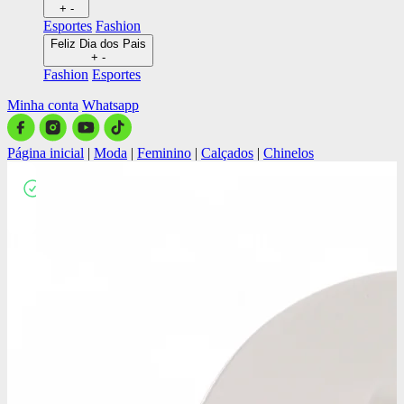
+
-
Esportes
Fashion
Feliz Dia dos Pais
+
-
Fashion
Esportes
Minha conta
Whatsapp
Página inicial
|
Moda
|
Feminino
|
Calçados
|
Chinelos
Close