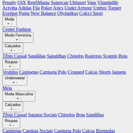
Penalty
QIX
RetrôMania
Supercap
Uhlsport
Vans
Vitaminlife
Actvitta
Adidas
Fila
Poker
Asics
Under Armour
Umbro
Topper
Everlast
Puma
New Balance
Olympikus
Colcci Sport
Moda
+
-
Center Fashion
Moda Feminina
+
-
Calçados
+
-
Tênis Casual
Sandálias
Sapatilhas
Chinelos
Rasteiras
Scarpin
Bota
Roupas
+
-
Vestidos
Camisetas
Camiseta Polo
Cropped
Calças
Shorts
Jaqueta
Underwaear
+
-
Meia
Moda Masculina
+
-
Calçados
+
-
Tênis Casual
Sapatos Sociais
Chinelos
Bota
Sandálias
Roupas
+
-
Camisetas
Camisas Sociais
Camiseta Polo
Calças
Bermudas