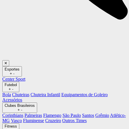
Esportes
+
-
Center Sport
Futebol
+
-
Bola
Chuteiras
Chuteira Infantil
Equipamentos de Goleiro
Acessórios
Clubes Brasileiros
+
-
Corinthians
Palmeiras
Flamengo
São Paulo
Santos
Grêmio
Atlético-
MG
Vasco
Fluminense
Cruzeiro
Outros Times
Fitness