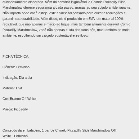
cuidadosamente elaborado. Além do conforto inigualável, o Chinelo Piccadilly Slide
Marshmallow oferece segurança a cada passo, graças ao seu solado antiderrapante.
Não importa onde você esteja, este chinelo foi pensado para evitar escorregões e
garantir sua estabilidade. Além disso, ele é produzido em EVA, um material 100%
reciclável, que não apenas é macio ao toque, mas também altamente durável. Com o
Piccadilly Marshmallow, você não apenas cuida dos seus pés, mas também do meio
ambiente, escolhendo um calçado sustentável e estiloso.
FICHA TÉCNICA:
Gênero: Feminino
Indicação: Dia a dia
Material: EVA
Cor: Branco Off White
Marca: Piccadilly
Conteúdo da embalagem: 1 par de Chinelo Piccadilly Slide Marshmallow Off
White - Feminino