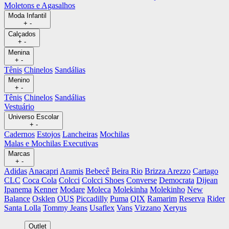
Moletons e Agasalhos
Moda Infantil
+
-
Calçados
+
-
Menina
+
-
Tênis
Chinelos
Sandálias
Menino
+
-
Tênis
Chinelos
Sandálias
Vestuário
Universo Escolar
+
-
Cadernos
Estojos
Lancheiras
Mochilas
Malas e Mochilas Executivas
Marcas
+
-
Adidas
Anacapri
Aramis
Bebecê
Beira Rio
Brizza Arezzo
Cartago
CLC
Coca Cola
Colcci
Colcci Shoes
Converse
Democrata
Dijean
Ipanema
Kenner
Modare
Moleca
Molekinha
Molekinho
New
Balance
Osklen
OUS
Piccadilly
Puma
QIX
Ramarim
Reserva
Rider
Santa Lolla
Tommy Jeans
Usaflex
Vans
Vizzano
Xeryus
Outlet