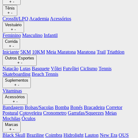
+
-
Tênis
+
-
Crossfit/LPO
Academia
Acessórios
Vestuário
+
-
Feminino
Masculino
Infantil
Corrida
+
-
Iniciante
5KM
10KM
Meia Maratona
Maratona
Trail
Triathlon
Outros Esportes
+
-
Natação
Lutas
Basquete
Vôlei
Futvôlei
Ciclismo
Tennis
Skateboarding
Beach Tennis
Suplementos
+
-
Vitaminas
Acessórios
+
-
Bandagem
Bolsas/Sacolas
Bomba
Bonés
Braçadeira
Corretor
Postural
Cotoveleira
Cronometro
Garrafas/Squeezes
Meias
Mochilas
Óculos
Marcas
+
-
Black Skull
Braziline
Coimbra
Hidrolight
Lauton
New Era
OUS