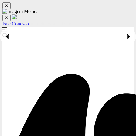
✕
✕
Fale Conosco