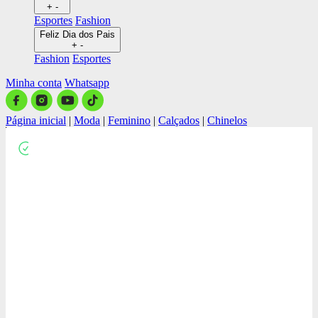
+
-
Esportes
Fashion
Feliz Dia dos Pais
+
-
Fashion
Esportes
Minha conta
Whatsapp
Página inicial
|
Moda
|
Feminino
|
Calçados
|
Chinelos
Close