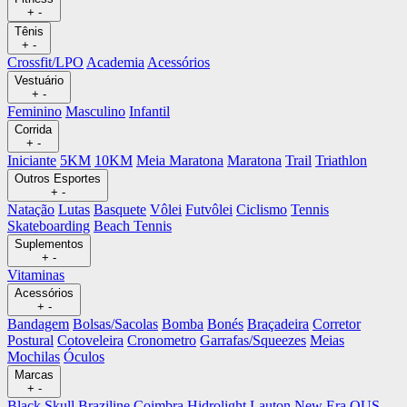
+
-
Tênis
+
-
Crossfit/LPO
Academia
Acessórios
Vestuário
+
-
Feminino
Masculino
Infantil
Corrida
+
-
Iniciante
5KM
10KM
Meia Maratona
Maratona
Trail
Triathlon
Outros Esportes
+
-
Natação
Lutas
Basquete
Vôlei
Futvôlei
Ciclismo
Tennis
Skateboarding
Beach Tennis
Suplementos
+
-
Vitaminas
Acessórios
+
-
Bandagem
Bolsas/Sacolas
Bomba
Bonés
Braçadeira
Corretor
Postural
Cotoveleira
Cronometro
Garrafas/Squeezes
Meias
Mochilas
Óculos
Marcas
+
-
Black Skull
Braziline
Coimbra
Hidrolight
Lauton
New Era
OUS