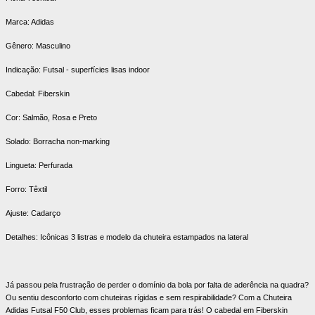
Marca: Adidas
Gênero: Masculino
Indicação: Futsal - superfícies lisas indoor
Cabedal: Fiberskin
Cor: Salmão, Rosa e Preto
Solado: Borracha non-marking
Lingueta: Perfurada
Forro: Têxtil
Ajuste: Cadarço
Detalhes: Icônicas 3 listras e modelo da chuteira estampados na lateral
Já passou pela frustração de perder o domínio da bola por falta de aderência na quadra?
Ou sentiu desconforto com chuteiras rígidas e sem respirabilidade? Com a Chuteira
Adidas Futsal F50 Club, esses problemas ficam para trás! O cabedal em Fiberskin