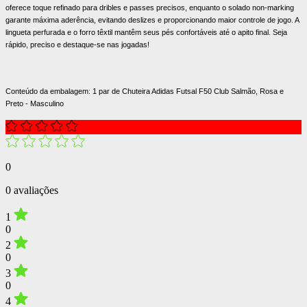
oferece toque refinado para dribles e passes precisos, enquanto o solado non-marking
garante máxima aderência, evitando deslizes e proporcionando maior controle de jogo. A
lingueta perfurada e o forro têxtil mantêm seus pés confortáveis até o apito final. Seja
rápido, preciso e destaque-se nas jogadas!
Conteúdo da embalagem: 1 par de Chuteira Adidas Futsal F50 Club Salmão, Rosa e
Preto - Masculino
0
0 avaliações
1
0
2
0
3
0
4