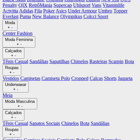
Penalty
QIX
RetrôMania
Supercap
Uhlsport
Vans
Vitaminlife
Actvitta
Adidas
Fila
Poker
Asics
Under Armour
Umbro
Topper
Everlast
Puma
New Balance
Olympikus
Colcci Sport
Moda
+
-
Center Fashion
Moda Feminina
+
-
Calçados
+
-
Tênis Casual
Sandálias
Sapatilhas
Chinelos
Rasteiras
Scarpin
Bota
Roupas
+
-
Vestidos
Camisetas
Camiseta Polo
Cropped
Calças
Shorts
Jaqueta
Underwaear
+
-
Meia
Moda Masculina
+
-
Calçados
+
-
Tênis Casual
Sapatos Sociais
Chinelos
Bota
Sandálias
Roupas
+
-