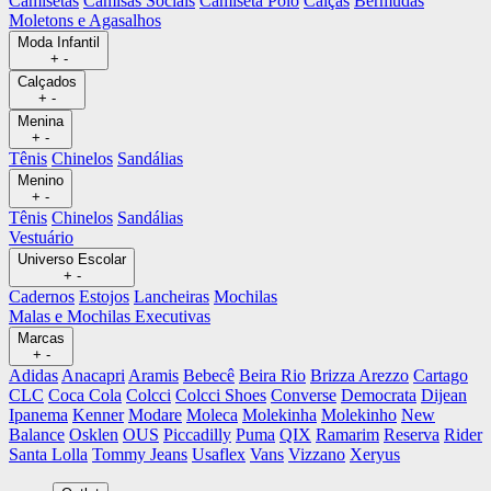
Camisetas
Camisas Sociais
Camiseta Polo
Calças
Bermudas
Moletons e Agasalhos
Moda Infantil
+
-
Calçados
+
-
Menina
+
-
Tênis
Chinelos
Sandálias
Menino
+
-
Tênis
Chinelos
Sandálias
Vestuário
Universo Escolar
+
-
Cadernos
Estojos
Lancheiras
Mochilas
Malas e Mochilas Executivas
Marcas
+
-
Adidas
Anacapri
Aramis
Bebecê
Beira Rio
Brizza Arezzo
Cartago
CLC
Coca Cola
Colcci
Colcci Shoes
Converse
Democrata
Dijean
Ipanema
Kenner
Modare
Moleca
Molekinha
Molekinho
New
Balance
Osklen
OUS
Piccadilly
Puma
QIX
Ramarim
Reserva
Rider
Santa Lolla
Tommy Jeans
Usaflex
Vans
Vizzano
Xeryus