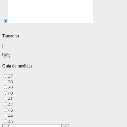
Tamanho
|
Guia de medidas
37
38
39
40
41
42
43
44
45