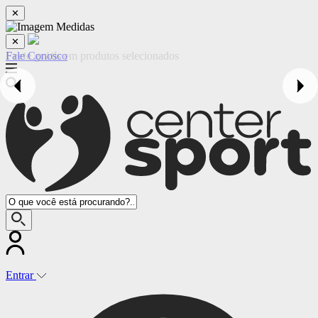
✕
✕
Fale Conosco
Entrar