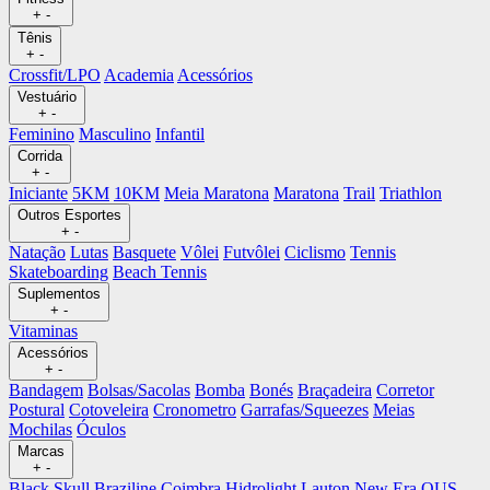
+
-
Tênis
+
-
Crossfit/LPO
Academia
Acessórios
Vestuário
+
-
Feminino
Masculino
Infantil
Corrida
+
-
Iniciante
5KM
10KM
Meia Maratona
Maratona
Trail
Triathlon
Outros Esportes
+
-
Natação
Lutas
Basquete
Vôlei
Futvôlei
Ciclismo
Tennis
Skateboarding
Beach Tennis
Suplementos
+
-
Vitaminas
Acessórios
+
-
Bandagem
Bolsas/Sacolas
Bomba
Bonés
Braçadeira
Corretor
Postural
Cotoveleira
Cronometro
Garrafas/Squeezes
Meias
Mochilas
Óculos
Marcas
+
-
Black Skull
Braziline
Coimbra
Hidrolight
Lauton
New Era
OUS