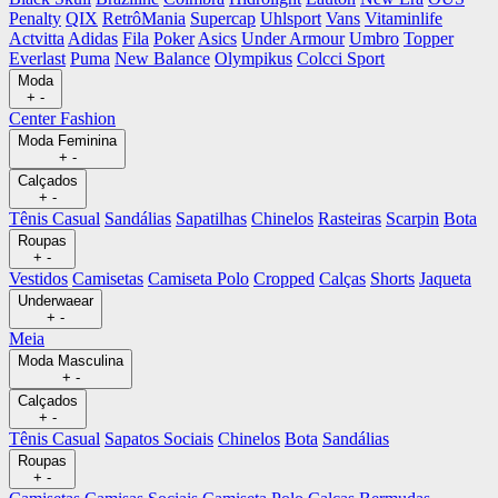
Penalty
QIX
RetrôMania
Supercap
Uhlsport
Vans
Vitaminlife
Actvitta
Adidas
Fila
Poker
Asics
Under Armour
Umbro
Topper
Everlast
Puma
New Balance
Olympikus
Colcci Sport
Moda
+
-
Center Fashion
Moda Feminina
+
-
Calçados
+
-
Tênis Casual
Sandálias
Sapatilhas
Chinelos
Rasteiras
Scarpin
Bota
Roupas
+
-
Vestidos
Camisetas
Camiseta Polo
Cropped
Calças
Shorts
Jaqueta
Underwaear
+
-
Meia
Moda Masculina
+
-
Calçados
+
-
Tênis Casual
Sapatos Sociais
Chinelos
Bota
Sandálias
Roupas
+
-