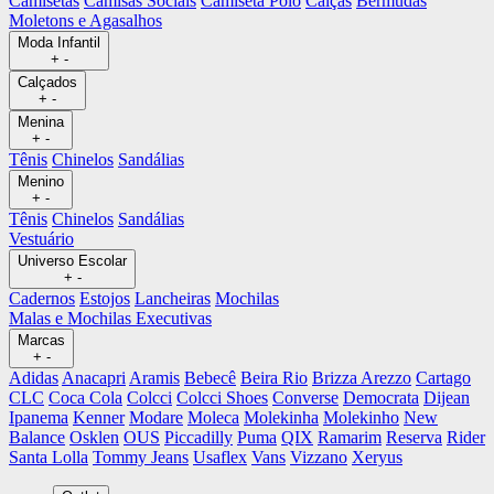
Camisetas
Camisas Sociais
Camiseta Polo
Calças
Bermudas
Moletons e Agasalhos
Moda Infantil
+
-
Calçados
+
-
Menina
+
-
Tênis
Chinelos
Sandálias
Menino
+
-
Tênis
Chinelos
Sandálias
Vestuário
Universo Escolar
+
-
Cadernos
Estojos
Lancheiras
Mochilas
Malas e Mochilas Executivas
Marcas
+
-
Adidas
Anacapri
Aramis
Bebecê
Beira Rio
Brizza Arezzo
Cartago
CLC
Coca Cola
Colcci
Colcci Shoes
Converse
Democrata
Dijean
Ipanema
Kenner
Modare
Moleca
Molekinha
Molekinho
New
Balance
Osklen
OUS
Piccadilly
Puma
QIX
Ramarim
Reserva
Rider
Santa Lolla
Tommy Jeans
Usaflex
Vans
Vizzano
Xeryus