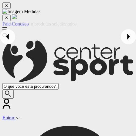
✕
✕
Fale Conosco
Entrar