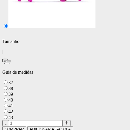
Tamanho
|
Guia de medidas
37
38
39
40
41
42
43
COMPRAR
ADICIONAR À SACOLA