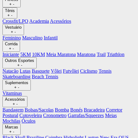
+
-
Tênis
+
-
Crossfit/LPO
Academia
Acessórios
Vestuário
+
-
Feminino
Masculino
Infantil
Corrida
+
-
Iniciante
5KM
10KM
Meia Maratona
Maratona
Trail
Triathlon
Outros Esportes
+
-
Natação
Lutas
Basquete
Vôlei
Futvôlei
Ciclismo
Tennis
Skateboarding
Beach Tennis
Suplementos
+
-
Vitaminas
Acessórios
+
-
Bandagem
Bolsas/Sacolas
Bomba
Bonés
Braçadeira
Corretor
Postural
Cotoveleira
Cronometro
Garrafas/Squeezes
Meias
Mochilas
Óculos
Marcas
+
-
Black Skull
Braziline
Coimbra
Hidrolight
Lauton
New Era
OUS