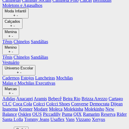
Camisetas
Camisas Sociais
Camiseta Polo
Calças
Bermudas
Moletons e Agasalhos
Moda Infantil
+
-
Calçados
+
-
Menina
+
-
Tênis
Chinelos
Sandálias
Menino
+
-
Tênis
Chinelos
Sandálias
Vestuário
Universo Escolar
+
-
Cadernos
Estojos
Lancheiras
Mochilas
Malas e Mochilas Executivas
Marcas
+
-
Adidas
Anacapri
Aramis
Bebecê
Beira Rio
Brizza Arezzo
Cartago
CLC
Coca Cola
Colcci
Colcci Shoes
Converse
Democrata
Dijean
Ipanema
Kenner
Modare
Moleca
Molekinha
Molekinho
New
Balance
Osklen
OUS
Piccadilly
Puma
QIX
Ramarim
Reserva
Rider
Santa Lolla
Tommy Jeans
Usaflex
Vans
Vizzano
Xeryus