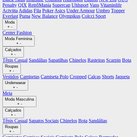
Penalty
QIX
RetrôMania
Supercap
Uhlsport
Vans
Vitaminlife
Actvitta
Adidas
Fila
Poker
Asics
Under Armour
Umbro
Topper
Everlast
Puma
New Balance
Olympikus
Colcci Sport
Moda
+
-
Center Fashion
Moda Feminina
+
-
Calçados
+
-
Tênis Casual
Sandálias
Sapatilhas
Chinelos
Rasteiras
Scarpin
Bota
Roupas
+
-
Vestidos
Camisetas
Camiseta Polo
Cropped
Calças
Shorts
Jaqueta
Underwaear
+
-
Meia
Moda Masculina
+
-
Calçados
+
-
Tênis Casual
Sapatos Sociais
Chinelos
Bota
Sandálias
Roupas
+
-