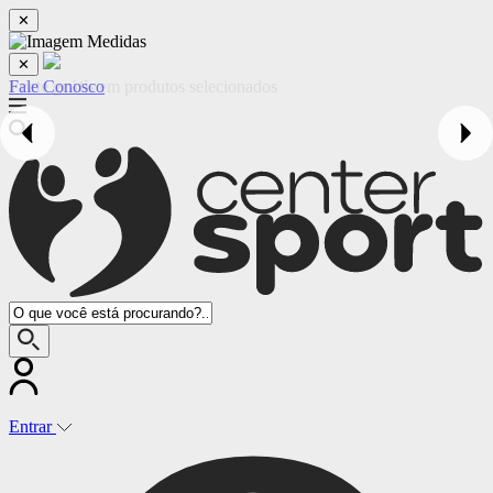
✕
✕
Fale Conosco
Entrar