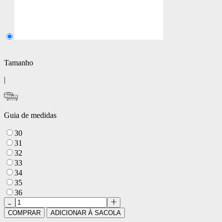
Tamanho
|
Guia de medidas
30
31
32
33
34
35
36
COMPRAR
ADICIONAR À SACOLA