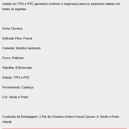
solado em TPU e PVC garantem conforto e segurança para os pequenos atletas em
todas as jogadas.
Ficha Técnica:
Indicado Para:
Futsal
Cabedal:
Sintético laminado
Forro:
Poliéster
Palmilha:
EVA forrado
Solado:
TPU e PVC
Fechamento:
Cadarço
Cor:
Verde e Preto
Conteúdo da Embalagem:
1 Par de Chuteira Umbro Futsal Cannon Jr Verde e Preto -
Infantil