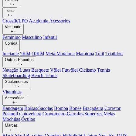
+
-
Tênis
+
-
Crossfit/LPO
Academia
Acessórios
Vestuário
+
-
Feminino
Masculino
Infantil
Corrida
+
-
Iniciante
5KM
10KM
Meia Maratona
Maratona
Trail
Triathlon
Outros Esportes
+
-
Natação
Lutas
Basquete
Vôlei
Futvôlei
Ciclismo
Tennis
Skateboarding
Beach Tennis
Suplementos
+
-
Vitaminas
Acessórios
+
-
Bandagem
Bolsas/Sacolas
Bomba
Bonés
Braçadeira
Corretor
Postural
Cotoveleira
Cronometro
Garrafas/Squeezes
Meias
Mochilas
Óculos
Marcas
+
-
Black Skull
Braziline
Coimbra
Hidrolight
Lauton
New Era
OUS