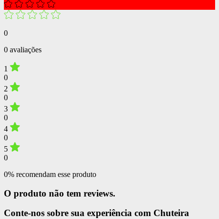
0
0 avaliações
1
0
2
0
3
0
4
0
5
0
0% recomendam esse produto
O produto não tem reviews.
Conte-nos sobre sua experiência com Chuteira