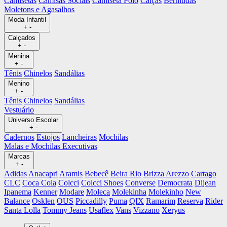
Camisetas
Camisas Sociais
Camiseta Polo
Calças
Bermudas
Moletons e Agasalhos
Moda Infantil
+
-
Calçados
+
-
Menina
+
-
Tênis
Chinelos
Sandálias
Menino
+
-
Tênis
Chinelos
Sandálias
Vestuário
Universo Escolar
+
-
Cadernos
Estojos
Lancheiras
Mochilas
Malas e Mochilas Executivas
Marcas
+
-
Adidas
Anacapri
Aramis
Bebecê
Beira Rio
Brizza Arezzo
Cartago
CLC
Coca Cola
Colcci
Colcci Shoes
Converse
Democrata
Dijean
Ipanema
Kenner
Modare
Moleca
Molekinha
Molekinho
New
Balance
Osklen
OUS
Piccadilly
Puma
QIX
Ramarim
Reserva
Rider
Santa Lolla
Tommy Jeans
Usaflex
Vans
Vizzano
Xeryus