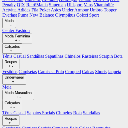
Penalty
QIX
RetrôMania
Supercap
Uhlsport
Vans
Vitaminlife
Actvitta
Adidas
Fila
Poker
Asics
Under Armour
Umbro
Topper
Everlast
Puma
New Balance
Olympikus
Colcci Sport
Moda
+
-
Center Fashion
Moda Feminina
+
-
Calçados
+
-
Tênis Casual
Sandálias
Sapatilhas
Chinelos
Rasteiras
Scarpin
Bota
Roupas
+
-
Vestidos
Camisetas
Camiseta Polo
Cropped
Calças
Shorts
Jaqueta
Underwaear
+
-
Meia
Moda Masculina
+
-
Calçados
+
-
Tênis Casual
Sapatos Sociais
Chinelos
Bota
Sandálias
Roupas
+
-