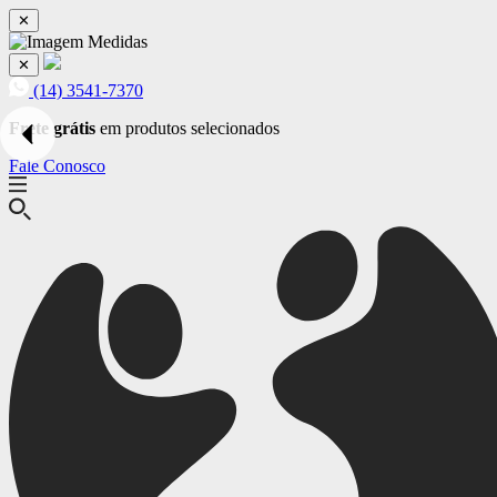
✕
✕
(14) 3541-7370
Frete grátis
em produtos selecionados
Fale Conosco