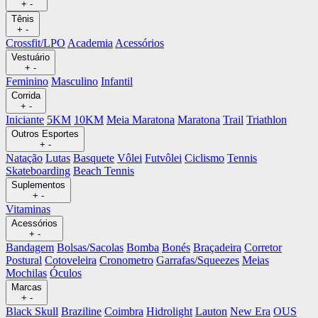
+
-
Tênis
+
-
Crossfit/LPO
Academia
Acessórios
Vestuário
+
-
Feminino
Masculino
Infantil
Corrida
+
-
Iniciante
5KM
10KM
Meia Maratona
Maratona
Trail
Triathlon
Outros Esportes
+
-
Natação
Lutas
Basquete
Vôlei
Futvôlei
Ciclismo
Tennis
Skateboarding
Beach Tennis
Suplementos
+
-
Vitaminas
Acessórios
+
-
Bandagem
Bolsas/Sacolas
Bomba
Bonés
Braçadeira
Corretor
Postural
Cotoveleira
Cronometro
Garrafas/Squeezes
Meias
Mochilas
Óculos
Marcas
+
-
Black Skull
Braziline
Coimbra
Hidrolight
Lauton
New Era
OUS