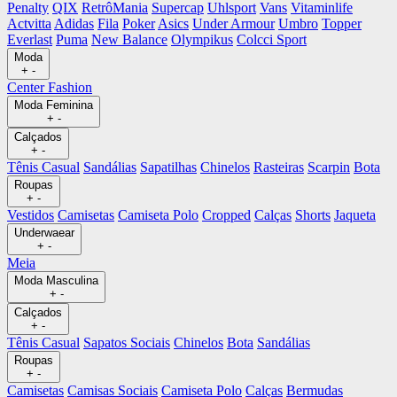
Penalty
QIX
RetrôMania
Supercap
Uhlsport
Vans
Vitaminlife
Actvitta
Adidas
Fila
Poker
Asics
Under Armour
Umbro
Topper
Everlast
Puma
New Balance
Olympikus
Colcci Sport
Moda
+
-
Center Fashion
Moda Feminina
+
-
Calçados
+
-
Tênis Casual
Sandálias
Sapatilhas
Chinelos
Rasteiras
Scarpin
Bota
Roupas
+
-
Vestidos
Camisetas
Camiseta Polo
Cropped
Calças
Shorts
Jaqueta
Underwaear
+
-
Meia
Moda Masculina
+
-
Calçados
+
-
Tênis Casual
Sapatos Sociais
Chinelos
Bota
Sandálias
Roupas
+
-
Camisetas
Camisas Sociais
Camiseta Polo
Calças
Bermudas