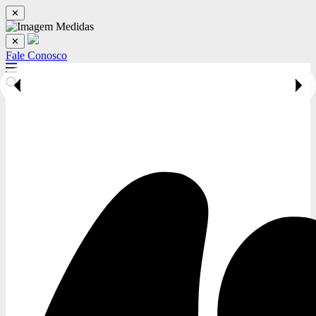
✕
✕
Fale Conosco