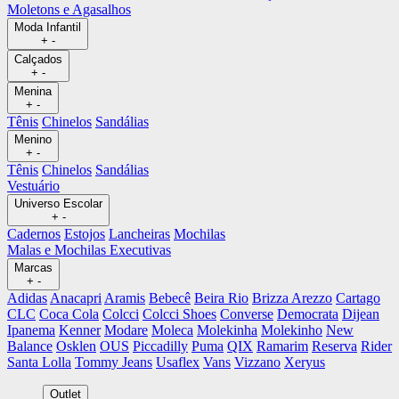
Moletons e Agasalhos
Moda Infantil
+
-
Calçados
+
-
Menina
+
-
Tênis
Chinelos
Sandálias
Menino
+
-
Tênis
Chinelos
Sandálias
Vestuário
Universo Escolar
+
-
Cadernos
Estojos
Lancheiras
Mochilas
Malas e Mochilas Executivas
Marcas
+
-
Adidas
Anacapri
Aramis
Bebecê
Beira Rio
Brizza Arezzo
Cartago
CLC
Coca Cola
Colcci
Colcci Shoes
Converse
Democrata
Dijean
Ipanema
Kenner
Modare
Moleca
Molekinha
Molekinho
New
Balance
Osklen
OUS
Piccadilly
Puma
QIX
Ramarim
Reserva
Rider
Santa Lolla
Tommy Jeans
Usaflex
Vans
Vizzano
Xeryus
Outlet