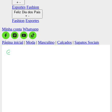
+
-
Esportes
Fashion
Feliz Dia dos Pais
+
-
Fashion
Esportes
Minha conta
Whatsapp
Página inicial
|
Moda
|
Masculino
|
Calçados
|
Sapatos Sociais
Close