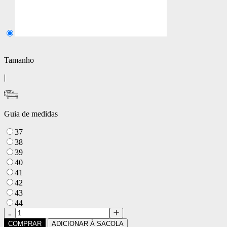
Tamanho
|
Guia de medidas
37
38
39
40
41
42
43
44
COMPRAR
ADICIONAR À SACOLA