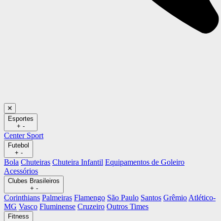
Esportes
+
-
Center Sport
Futebol
+
-
Bola
Chuteiras
Chuteira Infantil
Equipamentos de Goleiro
Acessórios
Clubes Brasileiros
+
-
Corinthians
Palmeiras
Flamengo
São Paulo
Santos
Grêmio
Atlético-
MG
Vasco
Fluminense
Cruzeiro
Outros Times
Fitness