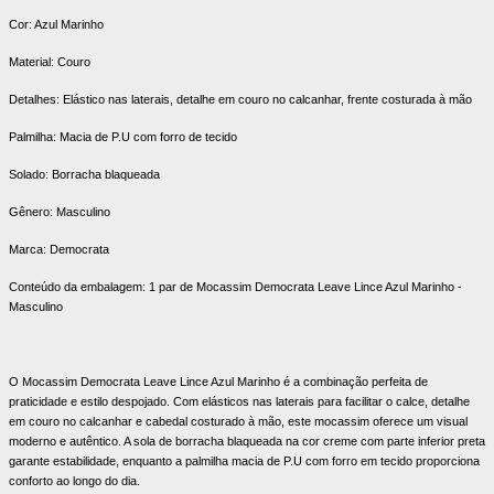
Cor: Azul Marinho
Material: Couro
Detalhes: Elástico nas laterais, detalhe em couro no calcanhar, frente costurada à mão
Palmilha: Macia de P.U com forro de tecido
Solado: Borracha blaqueada
Gênero: Masculino
Marca: Democrata
Conteúdo da embalagem: 1 par de Mocassim Democrata Leave Lince Azul Marinho -
Masculino
O Mocassim Democrata Leave Lince Azul Marinho é a combinação perfeita de
praticidade e estilo despojado. Com elásticos nas laterais para facilitar o calce, detalhe
em couro no calcanhar e cabedal costurado à mão, este mocassim oferece um visual
moderno e autêntico. A sola de borracha blaqueada na cor creme com parte inferior preta
garante estabilidade, enquanto a palmilha macia de P.U com forro em tecido proporciona
conforto ao longo do dia.