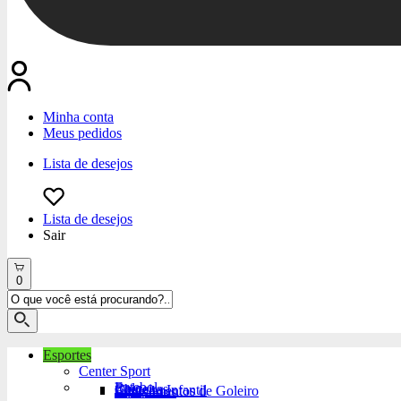
Minha conta
Meus pedidos
Lista de desejos
Lista de desejos
Sair
0
Esportes
Center Sport
Futebol
Bola
Chuteiras
Chuteira Infantil
Equipamentos de Goleiro
Acessórios