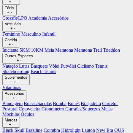
+
-
Tênis
+
-
Crossfit/LPO
Academia
Acessórios
Vestuário
+
-
Feminino
Masculino
Infantil
Corrida
+
-
Iniciante
5KM
10KM
Meia Maratona
Maratona
Trail
Triathlon
Outros Esportes
+
-
Natação
Lutas
Basquete
Vôlei
Futvôlei
Ciclismo
Tennis
Skateboarding
Beach Tennis
Suplementos
+
-
Vitaminas
Acessórios
+
-
Bandagem
Bolsas/Sacolas
Bomba
Bonés
Braçadeira
Corretor
Postural
Cotoveleira
Cronometro
Garrafas/Squeezes
Meias
Mochilas
Óculos
Marcas
+
-
Black Skull
Braziline
Coimbra
Hidrolight
Lauton
New Era
OUS