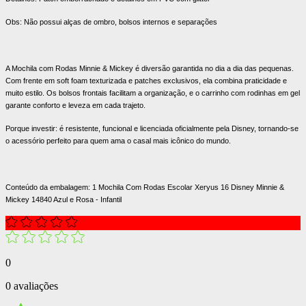
Obs: Não possui alças de ombro, bolsos internos e separações
A Mochila com Rodas Minnie & Mickey é diversão garantida no dia a dia das pequenas.
Com frente em soft foam texturizada e patches exclusivos, ela combina praticidade e
muito estilo. Os bolsos frontais facilitam a organização, e o carrinho com rodinhas em gel
garante conforto e leveza em cada trajeto.
Porque investir: é resistente, funcional e licenciada oficialmente pela Disney, tornando-se
o acessório perfeito para quem ama o casal mais icônico do mundo.
Conteúdo da embalagem: 1 Mochila Com Rodas Escolar Xeryus 16 Disney Minnie &
Mickey 14840 Azul e Rosa - Infantil
0
0 avaliações