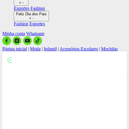
+
-
Esportes
Fashion
Feliz Dia dos Pais
+
-
Fashion
Esportes
Minha conta
Whatsapp
Página inicial
|
Moda
|
Infantil
|
Acessórios Escolares
|
Mochilas
Close