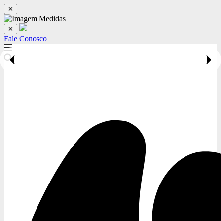
✕
✕
Fale Conosco