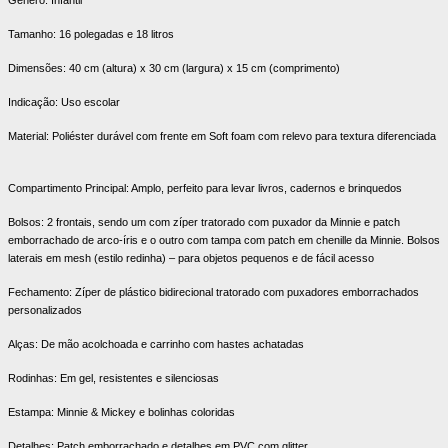
Tamanho: 16 polegadas e 18 litros
Dimensões: 40 cm (altura) x 30 cm (largura) x 15 cm (comprimento)
Indicação: Uso escolar
Material: Poliéster durável com frente em Soft foam com relevo para textura diferenciada
Compartimento Principal: Amplo, perfeito para levar livros, cadernos e brinquedos
Bolsos: 2 frontais, sendo um com zíper tratorado com puxador da Minnie e patch
emborrachado de arco-íris e o outro com tampa com patch em chenille da Minnie. Bolsos
laterais em mesh (estilo redinha) – para objetos pequenos e de fácil acesso
Fechamento: Zíper de plástico bidirecional tratorado com puxadores emborrachados
personalizados
Alças: De mão acolchoada e carrinho com hastes achatadas
Rodinhas: Em gel, resistentes e silenciosas
Estampa: Minnie & Mickey e bolinhas coloridas
Detalhes: Patch emborrachado e detalhes em PVC com glitter