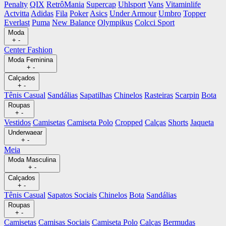
Penalty
QIX
RetrôMania
Supercap
Uhlsport
Vans
Vitaminlife
Actvitta
Adidas
Fila
Poker
Asics
Under Armour
Umbro
Topper
Everlast
Puma
New Balance
Olympikus
Colcci Sport
Moda
+
-
Center Fashion
Moda Feminina
+
-
Calçados
+
-
Tênis Casual
Sandálias
Sapatilhas
Chinelos
Rasteiras
Scarpin
Bota
Roupas
+
-
Vestidos
Camisetas
Camiseta Polo
Cropped
Calças
Shorts
Jaqueta
Underwaear
+
-
Meia
Moda Masculina
+
-
Calçados
+
-
Tênis Casual
Sapatos Sociais
Chinelos
Bota
Sandálias
Roupas
+
-
Camisetas
Camisas Sociais
Camiseta Polo
Calças
Bermudas