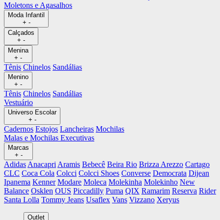
Moletons e Agasalhos
Moda Infantil
+
-
Calçados
+
-
Menina
+
-
Tênis
Chinelos
Sandálias
Menino
+
-
Tênis
Chinelos
Sandálias
Vestuário
Universo Escolar
+
-
Cadernos
Estojos
Lancheiras
Mochilas
Malas e Mochilas Executivas
Marcas
+
-
Adidas
Anacapri
Aramis
Bebecê
Beira Rio
Brizza Arezzo
Cartago
CLC
Coca Cola
Colcci
Colcci Shoes
Converse
Democrata
Dijean
Ipanema
Kenner
Modare
Moleca
Molekinha
Molekinho
New
Balance
Osklen
OUS
Piccadilly
Puma
QIX
Ramarim
Reserva
Rider
Santa Lolla
Tommy Jeans
Usaflex
Vans
Vizzano
Xeryus
Outlet