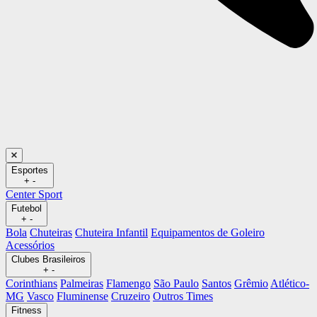
Esportes
+
-
Center Sport
Futebol
+
-
Bola
Chuteiras
Chuteira Infantil
Equipamentos de Goleiro
Acessórios
Clubes Brasileiros
+
-
Corinthians
Palmeiras
Flamengo
São Paulo
Santos
Grêmio
Atlético-
MG
Vasco
Fluminense
Cruzeiro
Outros Times
Fitness