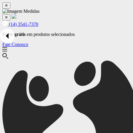
✕
✕
(14) 3541-7370
Frete grátis
em produtos selecionados
Fale Conosco