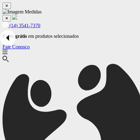
✕
✕
(14) 3541-7370
Frete grátis
em produtos selecionados
Fale Conosco