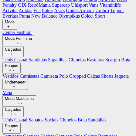
Penalty
QIX
RetrôMania
Supercap
Uhlsport
Vans
Vitaminlife
Actvitta
Adidas
Fila
Poker
Asics
Under Armour
Umbro
Topper
Everlast
Puma
New Balance
Olympikus
Colcci Sport
Moda
+
-
Center Fashion
Moda Feminina
+
-
Calçados
+
-
Tênis Casual
Sandálias
Sapatilhas
Chinelos
Rasteiras
Scarpin
Bota
Roupas
+
-
Vestidos
Camisetas
Camiseta Polo
Cropped
Calças
Shorts
Jaqueta
Underwaear
+
-
Meia
Moda Masculina
+
-
Calçados
+
-
Tênis Casual
Sapatos Sociais
Chinelos
Bota
Sandálias
Roupas
+
-