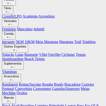
+
-
Tênis
+
-
Crossfit/LPO
Academia
Acessórios
Vestuário
+
-
Feminino
Masculino
Infantil
Corrida
+
-
Iniciante
5KM
10KM
Meia Maratona
Maratona
Trail
Triathlon
Outros Esportes
+
-
Natação
Lutas
Basquete
Vôlei
Futvôlei
Ciclismo
Tennis
Skateboarding
Beach Tennis
Suplementos
+
-
Vitaminas
Acessórios
+
-
Bandagem
Bolsas/Sacolas
Bomba
Bonés
Braçadeira
Corretor
Postural
Cotoveleira
Cronometro
Garrafas/Squeezes
Meias
Mochilas
Óculos
Marcas
+
-
Black Skull
Braziline
Coimbra
Hidrolight
Lauton
New Era
OUS