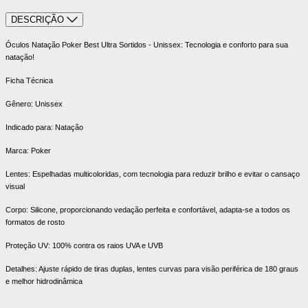
DESCRIÇÃO
Óculos Natação Poker Best Ultra Sortidos - Unissex: Tecnologia e conforto para sua
natação!
Ficha Técnica
Gênero: Unissex
Indicado para: Natação
Marca: Poker
Lentes: Espelhadas multicoloridas, com tecnologia para reduzir brilho e evitar o cansaço
visual
Corpo: Silicone, proporcionando vedação perfeita e confortável, adapta-se a todos os
formatos de rosto
Proteção UV: 100% contra os raios UVA e UVB
Detalhes: Ajuste rápido de tiras duplas, lentes curvas para visão periférica de 180 graus
e melhor hidrodinâmica