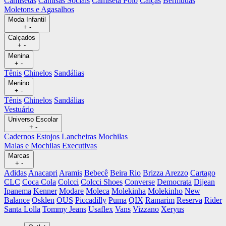
Camisetas
Camisas Sociais
Camiseta Polo
Calças
Bermudas
Moletons e Agasalhos
Moda Infantil
+
-
Calçados
+
-
Menina
+
-
Tênis
Chinelos
Sandálias
Menino
+
-
Tênis
Chinelos
Sandálias
Vestuário
Universo Escolar
+
-
Cadernos
Estojos
Lancheiras
Mochilas
Malas e Mochilas Executivas
Marcas
+
-
Adidas
Anacapri
Aramis
Bebecê
Beira Rio
Brizza Arezzo
Cartago
CLC
Coca Cola
Colcci
Colcci Shoes
Converse
Democrata
Dijean
Ipanema
Kenner
Modare
Moleca
Molekinha
Molekinho
New
Balance
Osklen
OUS
Piccadilly
Puma
QIX
Ramarim
Reserva
Rider
Santa Lolla
Tommy Jeans
Usaflex
Vans
Vizzano
Xeryus