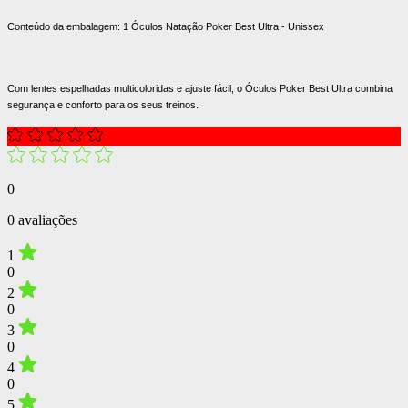
Conteúdo da embalagem: 1 Óculos Natação Poker Best Ultra - Unissex
Com lentes espelhadas multicoloridas e ajuste fácil, o Óculos Poker Best Ultra combina
segurança e conforto para os seus treinos.
0
0 avaliações
1
0
2
0
3
0
4
0
5