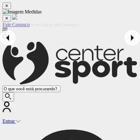
✕
✕
Fale Conosco
Entrar